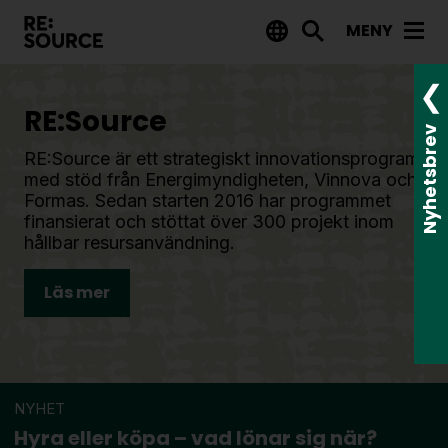
MENY
Aktuellt
RE:Source
Nyheter
Nyhetsbrev
RE:Source är ett strategiskt innovationsprogram
Event
med stöd från Energimyndigheten, Vinnova och
Tips på utlysningar
Formas. Sedan starten 2016 har programmet
finansierat och stöttat över 300 projekt inom
hållbar resursanvändning.
Projekt
Läs mer
Projektdatabas
Rapporter från RE:Source
Finansiering
NYHET
Utlysningar
Hyra eller köpa – vad lönar sig när?