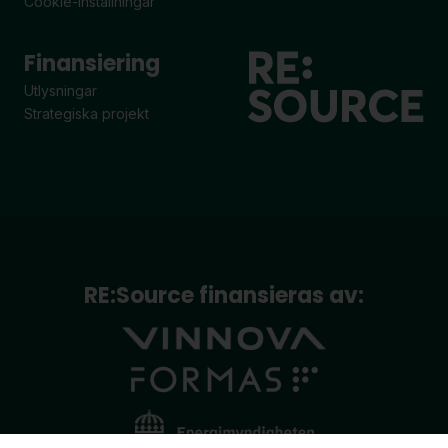
Cookie-inställningar
Finansiering
Utlysningar
Strategiska projekt
RE:Source finansieras av: