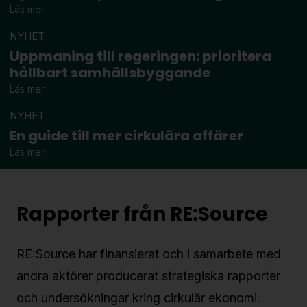
Läs mer
Strategiska projekt
För dig i projekt
NYHET
Uppmaning till regeringen: prioritera
hållbart samhällsbyggande
Om RE:Source
Läs mer
Programorganisation
NYHET
Innovationsagenda
En guide till mer cirkulära affärer
Medlemskap
Läs mer
Grafisk profil och mallar
Kontakt
Rapporter från RE:Source
RE:Source har finansierat och i samarbete med
andra aktörer producerat strategiska rapporter
och undersökningar kring cirkulär ekonomi.