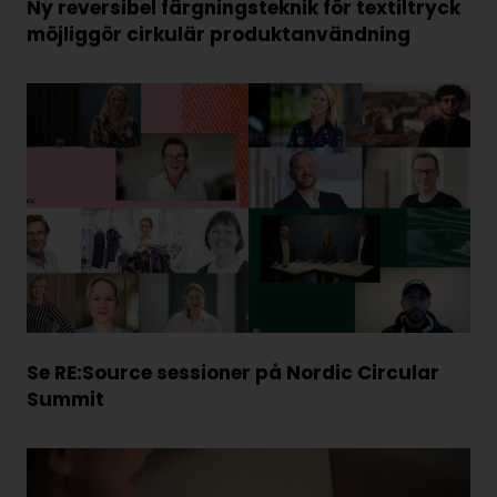
Ny reversibel färgningsteknik för textiltryck
möjliggör cirkulär produktanvändning
Se RE:Source sessioner på Nordic Circular
Summit