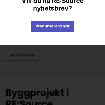
Vill du ha RE:Source
nyhetsbrev?
Prenumerera här
Uppmaning till regeringen: prioritera
hållbart samhällsbyggande
Alla nyheter
Byggprojekt i
RE:Source