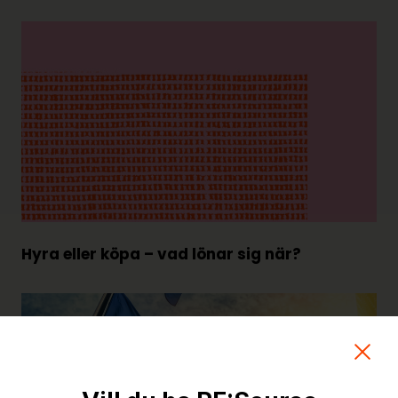
Hyra eller köpa – vad lönar sig när?