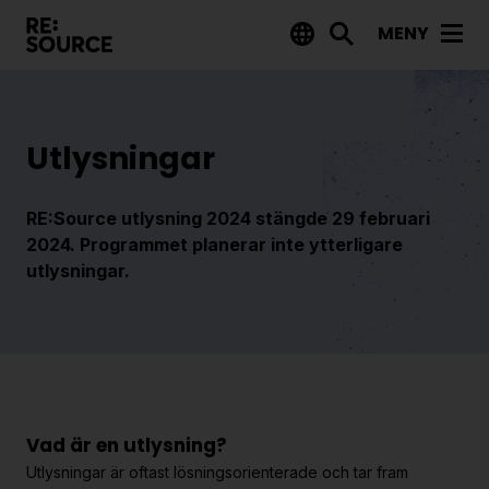
MENY
Aktuellt
Nyheter
Utlysningar
Event
Tips på utlysningar
RE:Source utlysning 2024 stängde 29 februari
2024. Programmet planerar inte ytterligare
utlysningar.
Projekt
Projektdatabas
Rapporter från RE:Source
Finansiering
Vad är en utlysning?
Utlysningar
Utlysningar är oftast lösningsorienterade och tar fram