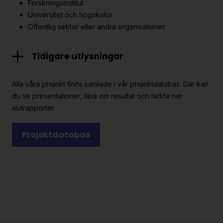
Forskningsinstitut
Universitet och högskolor
Offentlig sektor eller andra organisationer
Tidigare utlysningar
Här kan du läsa om projekten som fick
finansiering i
Alla våra projekt finns samlade i vår projektdatabas. Där kan
Utlysning 2023.
du se presentationer, läsa om resultat och ladda ner
slutrapporter.
Här kan du läsa mer om innehållet i
Utlysning 2023
.
Här kan du läsa om projekten som fick
finansiering i
Projektdatabas
Utlysning 2022.
Här kan du läsa mer om innehållet i
Utlysning 2022.