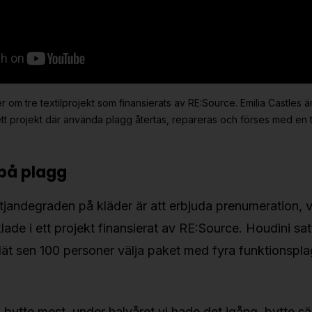
er om tre textilprojekt som finansierats av RE:Source. Emilia Castles 
tt projekt där använda plagg återtas, repareras och förses med en t
på plagg
yttjandegraden på kläder är att erbjuda prenumeration, v
ade i ett projekt finansierat av RE:Source. Houdini sa
lät sen 100 personer välja paket med fyra funktionspl
 bytte mest, under halvåret vi hade det igång, bytte s