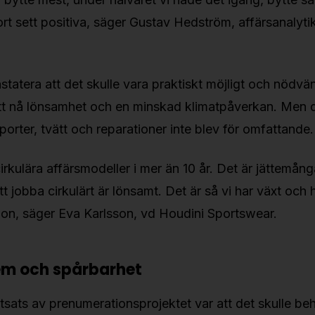
tort sett positiva, säger Gustav Hedström, affärsanalyt
tatera att det skulle vara praktiskt möjligt och nödvän
tt nå lönsamhet och en minskad klimatpåverkan. Men det
sporter, tvätt och reparationer inte blev för omfattande.
 cirkulära affärsmodeller i mer än 10 år. Det är jättem
tt jobba cirkulärt är lönsamt. Det är så vi har växt och 
ition, säger Eva Karlsson, vd Houdini Sportswear.
tem och spårbarhet
utsats av prenumerationsprojektet var att det skulle be