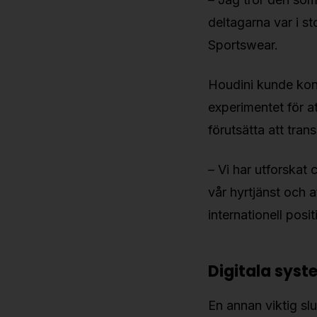
deltagarna var i s
Sportswear.
Houdini kunde kons
experimentet för a
förutsätta att tran
– Vi har utforskat
vår hyrtjänst och a
internationell pos
Digitala sys
En annan viktig sl