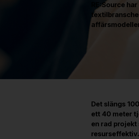
RE:Source har 
textilbransche
affärsmodelle
Det slängs 100 
ett 40 meter t
en rad projekt
resurseffektiv