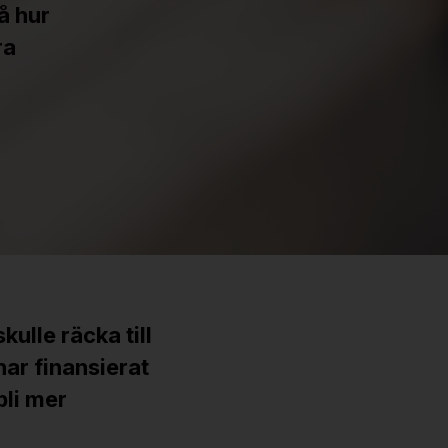
å hur
ra
kulle räcka till
har finansierat
bli mer