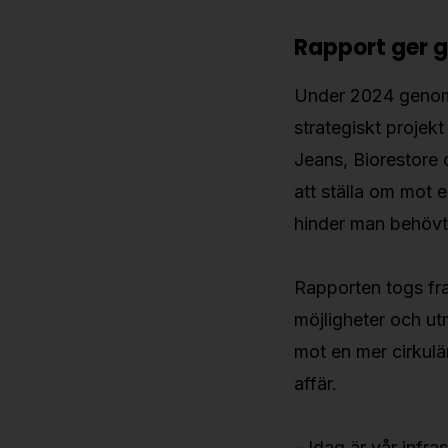
Rapport ger 
Under 2024 genomfö
strategiskt projek
Jeans, Biorestore
att ställa om mot e
hinder man behövt
Rapporten togs fr
möjligheter och utm
mot en mer cirkulä
affär.
– Idag är vår infra