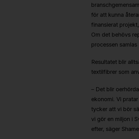
branschgemensamt 
för att kunna åter
finansierat projek
Om det behövs repa
processen samlas 
Resultatet blir all
textilfibrer som an
– Det blir oerhörd
ekonomi. Vi pratar
tycker att vi bör 
vi gör en miljon i 
efter, säger Shame