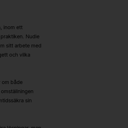
, inom ett
i praktiken. Nudie
m sitt arbete med
gett och vilka
er om både
i omställningen
mtidssäkra sin
jära lösningar, men