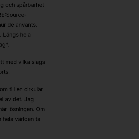
ng och spårbarhet
 RE:Source-
hur de använts.
n. Längs hela
ag*.
ett med vilka slags
orts.
m till en cirkulär
el av det. Jag
 här lösningen. Om
n hela världen ta