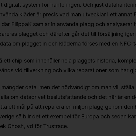
digitalt system för hanteringen. Och just datahanteri
använda kläder är precis vad man utvecklar i ett annat
t, där FilippaK samlar in använda plagg och analyserar 
reras plagget och därefter går det till försäljning ige
data om plagget in och kläderna förses med en NFC-t
tså ett chip som innehåller hela plaggets historia, kompl
vänds vid tillverkning och vilka reparationer som har gj
a mängder data, men det nödvändigt om man vill ställa o
 alla om datadrivet beslutsfattande och det här är en d
sätta ett mål på att reparera en miljon plagg genom den
Sverige så blir det ett exempel för Europa och sedan ka
ek Ghosh, vd för Trustrace.