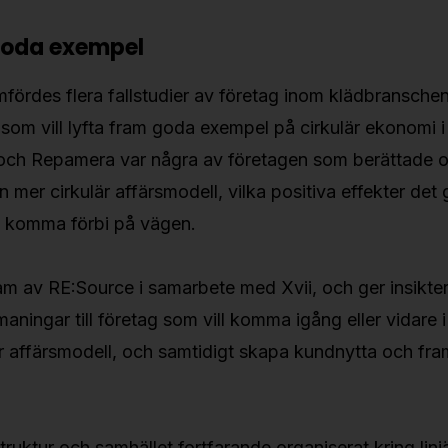
goda exempel
rdes flera fallstudier av företag inom klädbranschen
t som vill lyfta fram goda exempel på cirkulär ekonomi 
 och Repamera var några av företagen som berättade o
n mer cirkulär affärsmodell, vilka positiva effekter det 
 komma förbi på vägen.
am av RE:Source i samarbete med Xvii, och ger insikt
aningar till företag som vill komma igång eller vidare 
r affärsmodell, och samtidigt skapa kundnytta och fra
struktur och samhället fortfarande organiserat kring lin