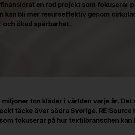
finansierat en rad projekt som fokuserar p
n kan bli mer resurseffektiv genom cirkulä
r och ökad spårbarhet.
miljoner ton kläder i världen varje år. Det s
jockt täcke över södra Sverige. RE:Source 
 som fokuserar på hur textilbranschen kan 
.