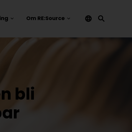
ing
Om RE:Source
n bli
bar