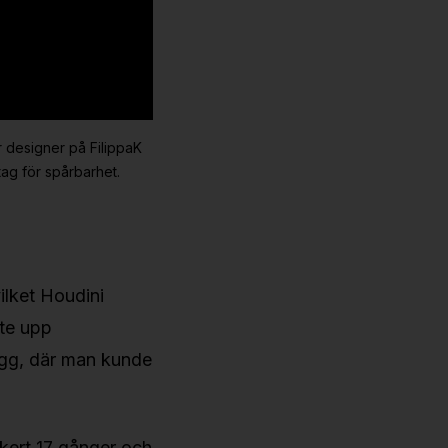
är designer på FilippaK
ag för spårbarhet.
ilket Houdini
tte upp
agg, där man kunde
äkert 17 gånger och