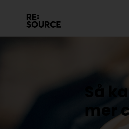
Så ka
mer c