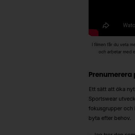
I filmen får du veta m
och arbetar med e
Prenumerera 
Ett sätt att öka n
Sportswear utveckl
fokusgrupper och 
byta efter behov.
– Jag tror den som