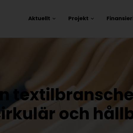
Aktuellt
Projekt
Finansier
n textilbransche
irkulär och håll