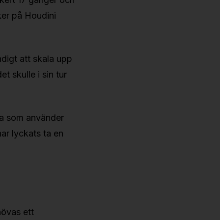
iker på Houdini
digt att skala upp
 skulle i sin tur
ånga som använder
har lyckats ta en
hövas ett