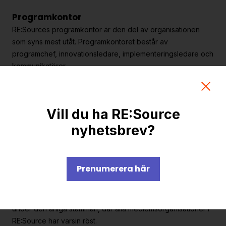
Strategiska projekt
Programkontor
För dig i projekt
RE:Sources programkontor är den del av organisationen
som syns mest utåt. Programkontoret består av
Om RE:Source
programchef, innovationsledare, implementeringsledare och
kommunikatörer.
Programorganisation
Om oss
Innovationsagenda
Medlemskap
Vill du ha RE:Source
Programstyrelse
nyhetsbrev?
Grafisk profil och mallar
Programstyrelsen (ledamöter, ordförande och vice
Kontakt
ordförande) beslutar om inriktningen för RE:Sources
verksamhet inom ramen för stämmans beslut och ska verka
Prenumerera här
för nyttan för Sverige inom innovationsområdet. Dess 8-12
ledamöter utses av stämman och kommer från näringsliv,
offentlig verksamhet och forskning. Programstyrelsen väljs
under den årliga stämman, där alla medlemsorganisationer i
RE:Source har varsin röst.