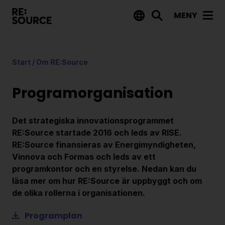
MENY
Aktuellt
Start
/ Om RE:Source
Nyheter
Event
Programorganisation
Tips på utlysningar
Det strategiska innovationsprogrammet
Projekt
RE:Source startade 2016 och leds av RISE.
RE:Source finansieras av Energimyndigheten,
Projektdatabas
Vinnova och Formas och leds av ett
Rapporter från RE:Source
programkontor och en styrelse. Nedan kan du
läsa mer om hur RE:Source är uppbyggt och om
de olika rollerna i organisationen.
Finansiering
Programplan
Utlysningar