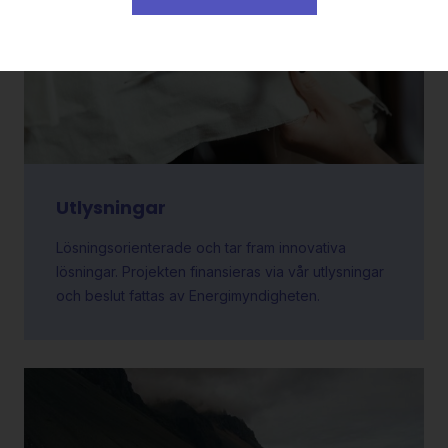
Utlysningar
Lösningsorienterade och tar fram innovativa
lösningar. Projekten finansieras via vår utlysningar
och beslut fattas av Energimyndigheten.