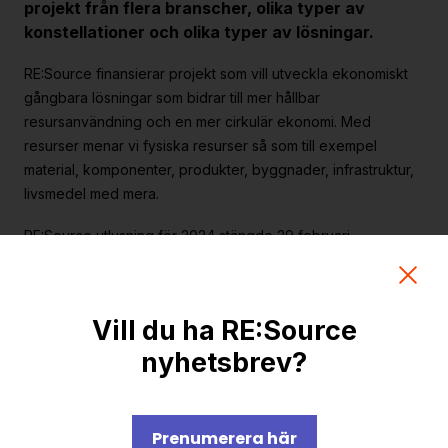
projekt från flera branscher, olika typer av
Strategiska projekt
konstellationer och olika typer av lösningar.
För dig i projekt
RE:Source finansierar projekt som vill utveckla ekonomiskt
gångbara lösningar som bidrar till mer hållbar
Om RE:Source
resursanvändning och en mer cirkulär ekonomi. Med
resurser menar vi fysiska resurser så som till exempel
Programorganisation
material, komponenter, produkter, byggnader, infrastruktur,
Innovationsagenda
livsmedel med mera.
Medlemskap
RE:Source utlysning för 2024 stängde 29 februari.
Grafisk profil och mallar
Programmet planerar inte någon mer utlysning.
Kontakt
Läs mer om Utlysning 2024
Vill du ha RE:Source
nyhetsbrev?
Vilka typer av projekt finansierar RE:Source?
Prenumerera här