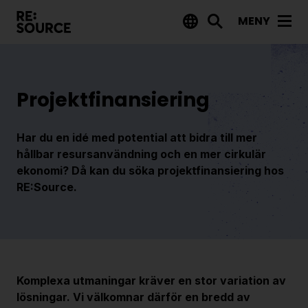
MENY
Aktuellt
Nyheter
Projektfinansiering
Event
Tips på utlysningar
Har du en idé med potential att bidra till mer
hållbar resursanvändning och en mer cirkulär
ekonomi? Då kan du söka projektfinansiering hos
Projekt
RE:Source.
Projektdatabas
Rapporter från RE:Source
Finansiering
Komplexa utmaningar kräver en stor variation av
Utlysningar
lösningar. Vi välkomnar därför en bredd av