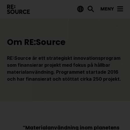
MENY
Aktuellt
Nyheter
Om RE:Source
Event
Tips på utlysningar
RE:Source är ett strategiskt innovationsprogram
som finansierar projekt med fokus på hållbar
materialanvändning. Programmet startade 2016
Projekt
och har finansierat och stöttat cirka 250 projekt.
Projektdatabas
Rapporter från RE:Source
Finansiering
Utlysningar
”Materialanvändning inom planetens