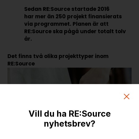
Sedan RE:Source startade 2016
har mer än 250 projekt finansierats
via programmet. Planen är att
RE:Source ska pågå under totalt tolv
år.
Det finns två olika projekttyper inom
RE:Source
Vill du ha RE:Source
nyhetsbrev?