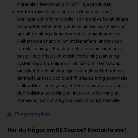
materialen återvinnas och bli till nya produkter.
Helhetssyn:
Vi har många av de innovationer,
lösningar och affärsmodeller som behövs för att skapa
resurseffektivitet, men det finns hinder i systemet som
gör att de aldrig når marknaden eller implementeras.
Helhetssynen handlar om att identifiera hindren och
föreslå lösningar. Kunskap och beslut om cirkularitet
brister idag oftast i ett kritiskt förhållningssätt kring
systemfrågorna. Följden är att målkonflikter skapas
omedvetet och att synergier inte nyttjas. Det behövs
därmed kunskap och ökad förståelse kring potentiella
målkonflikter och synergier vilka kan informera både
den politiska utvecklingen, inklusive utformning av
styrmedel, samt strategiska beslut i övrigt samhälle.
Programplan
Har du frågor om RE:Source? Kontakta oss!