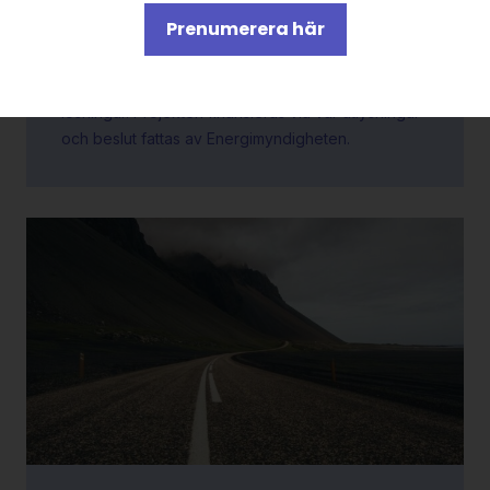
Prenumerera här
Utlysningsprojekt
Lösningsorienterade och tar fram innovativa
lösningar. Projekten finansieras via vår utlysningar
och beslut fattas av Energimyndigheten.