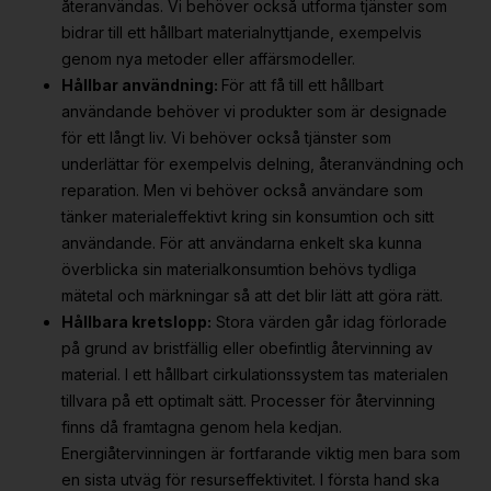
återanvändas. Vi behöver också utforma tjänster som
bidrar till ett hållbart materialnyttjande, exempelvis
genom nya metoder eller affärsmodeller.
Hållbar användning:
För att få till ett hållbart
användande behöver vi produkter som är designade
för ett långt liv. Vi behöver också tjänster som
underlättar för exempelvis delning, återanvändning och
reparation. Men vi behöver också användare som
tänker materialeffektivt kring sin konsumtion och sitt
användande. För att användarna enkelt ska kunna
överblicka sin materialkonsumtion behövs tydliga
mätetal och märkningar så att det blir lätt att göra rätt.
Hållbara kretslopp:
Stora värden går idag förlorade
på grund av bristfällig eller obefintlig återvinning av
material. I ett hållbart cirkulationssystem tas materialen
tillvara på ett optimalt sätt. Processer för återvinning
finns då framtagna genom hela kedjan.
Energiåtervinningen är fortfarande viktig men bara som
en sista utväg för resurseffektivitet. I första hand ska