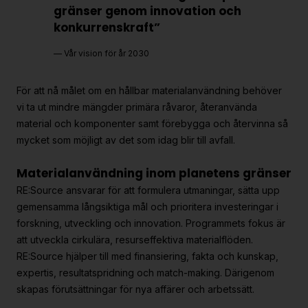
gränser genom innovation och
Strategiska projekt
konkurrenskraft”
För dig i projekt
Vår vision för år 2030
Om RE:Source
För att nå målet om en hållbar materialanvändning behöver
Programorganisation
vi ta ut mindre mängder primära råvaror, återanvända
material och komponenter samt förebygga och återvinna så
Innovationsagenda
mycket som möjligt av det som idag blir till avfall.
Medlemskap
Materialanvändning inom planetens gränser
Grafisk profil och mallar
RE:Source ansvarar för att formulera utmaningar, sätta upp
Kontakt
gemen­samma långsiktiga mål och prioritera invester­ingar i
forskning, utveckling och innovation. Programmets fokus är
att utveckla cirkulära, resurseffektiva materialflöden.
RE:Source hjälper till med finansiering, fakta och kunskap,
expertis, resultatspridning och match-making. Därigenom
skapas förutsättningar för nya affärer och arbetssätt.