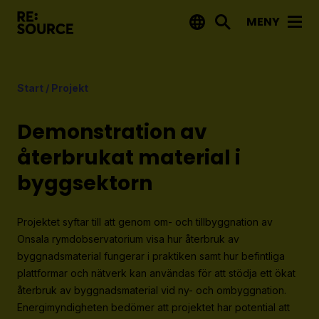
MENY
Aktuellt
Start
/
Projekt
Nyheter
Event
Demonstration av
Tips på utlysningar
återbrukat material i
byggsektorn
Projekt
Projektdatabas
Projektet syftar till att genom om- och tillbyggnation av
Rapporter från RE:Source
Onsala rymdobservatorium visa hur återbruk av
byggnadsmaterial fungerar i praktiken samt hur befintliga
plattformar och nätverk kan användas för att stödja ett ökat
Finansiering
återbruk av byggnadsmaterial vid ny- och ombyggnation.
Utlysningar
Energimyndigheten bedömer att projektet har potential att