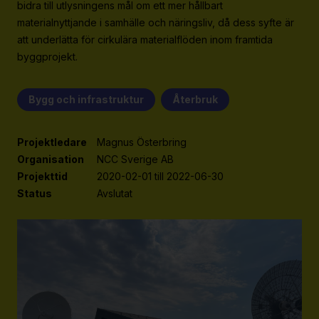
bidra till utlysningens mål om ett mer hållbart
Strategiska projekt
materialnyttjande i samhälle och näringsliv, då dess syfte är
För dig i projekt
att underlätta för cirkulära materialflöden inom framtida
byggprojekt.
Om RE:Source
Bygg och infrastruktur
Återbruk
Programorganisation
Innovationsagenda
Projektledare
Magnus Österbring
Medlemskap
Organisation
NCC Sverige AB
Projekttid
2020-02-01 till 2022-06-30
Grafisk profil och mallar
Status
Avslutat
Kontakt