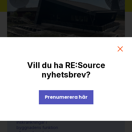
Slutrapport
Stor mängd
Vill du ha RE:Source
återbrukat
nyhetsbrev?
material vid
ombyggnad
Detta projekt har visat att
Prenumerera här
det är fullt möjligt att
använda en stor del
återbrukat material utan
att behöva göra
inskränkningar i
byggnadens funktion