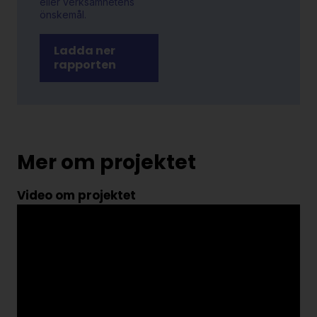
eller verksamhetens
önskemål.
Ladda ner
rapporten
Mer om projektet
Video om projektet