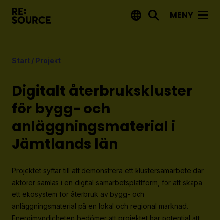
MENY
Aktuellt
Start
/
Projekt
Nyheter
Event
Digitalt återbrukskluster
Tips på utlysningar
för bygg- och
anläggningsmaterial i
Projekt
Jämtlands län
Projektdatabas
Rapporter från RE:Source
Projektet syftar till att demonstrera ett klustersamarbete där
aktörer samlas i en digital samarbetsplattform, för att skapa
Finansiering
ett ekosystem för återbruk av bygg- och
anläggningsmaterial på en lokal och regional marknad.
Utlysningar
Energimyndigheten bedömer att projektet har potential att