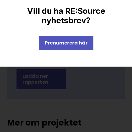
Vill du ha RE:Source
nyhetsbrev?
Slutrapport
Prenumerera här
Slutrapport
Ladda ner
rapporten
Mer om projektet