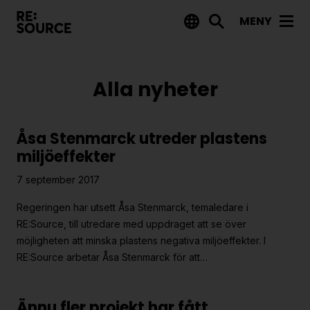
MENY
Aktuellt
Alla nyheter
Nyheter
Event
Åsa Stenmarck utreder plastens
Tips på utlysningar
miljöeffekter
Projekt
7 september 2017
Projektdatabas
Regeringen har utsett Åsa Stenmarck, temaledare i
RE:Source, till utredare med uppdraget att se över
Rapporter från RE:Source
möjligheten att minska plastens negativa miljöeffekter. I
RE:Source arbetar Åsa Stenmarck för att…
Finansiering
Utlysningar
Ännu fler projekt har fått