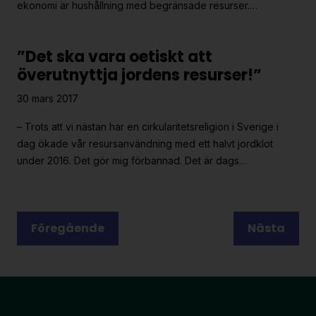
ekonomi är hushållning med begränsade resurser.…
”Det ska vara oetiskt att
överutnyttja jordens resurser!”
30 mars 2017
– Trots att vi nästan har en cirkularitetsreligion i Sverige i
dag ökade vår resursanvändning med ett halvt jordklot
under 2016. Det gör mig förbannad. Det är dags…
Posts
Föregående
Nästa
pagination