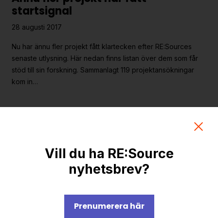
Strategiska projekt
startsignal
För dig i projekt
28 augusti 2017
Nu har ännu fler projekt fått klartecken efter RE:Sources
Om RE:Source
senaste utlysning. Här nedan finns listan över dem som får
stöd till sin forskning. Sammanlagt 119 projektansökningar
Programorganisation
kom in…
Innovationsagenda
Medlemskap
Är du en Einstein på återvunnen
Grafisk profil och mallar
plast?
Kontakt
17 augusti 2017
Vill du ha RE:Source
nyhetsbrev?
Vi använder allt mer förpackningsfilm. Kan den göras av
återvunna förpackningar? Dagens Einsteins uppmanas att ta
reda på det. Förpackningsfilm är tunn plast som lindas runt
allt från…
Prenumerera här