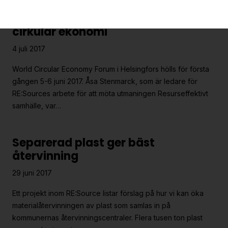
Första världskonferensen om
cirkulär ekonomi
4 juli 2017
World Circular Economy Forum i Helsingfors hölls för första
gången 5-6 juni 2017. Åsa Stenmarck, som är ledare för
RE:Sources arbete för att möta utmaningen Resurseffektivt
samhälle, var…
Separerad plast ger bäst
återvinning
29 juni 2017
Ett projekt inom RE:Source listar förslag på hur vi kan öka
materialåtervinningen av plast som samlas in på
kommunernas återvinningscentraler. Flera tusen ton plast