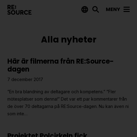
MENY
Aktuellt
Alla nyheter
Nyheter
Event
Här är filmerna från RE:Source-
Tips på utlysningar
dagen
Projekt
7 december 2017
Projektdatabas
”En bra blandning av deltagare och kompetens.” ”Fler
mötesplatser som denna!” Det var ett par kommentarer från
Rapporter från RE:Source
de över 70 deltagarna på RE:Source-dagen. Nu kan även ni
som inte…
Finansiering
Utlysningar
Projektet Polcirkeln fick