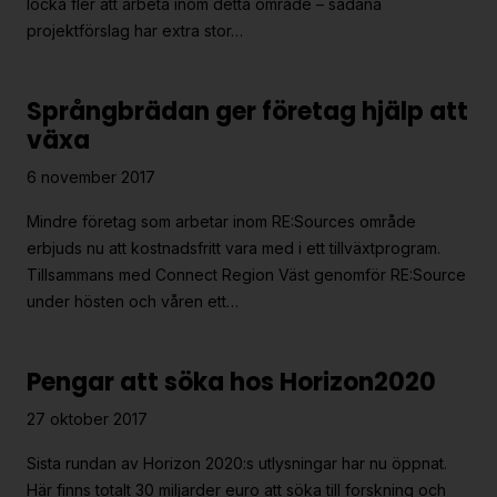
locka fler att arbeta inom detta område – sådana
projektförslag har extra stor…
Språngbrädan ger företag hjälp att
växa
6 november 2017
Mindre företag som arbetar inom RE:Sources område
erbjuds nu att kostnadsfritt vara med i ett tillväxtprogram.
Tillsammans med Connect Region Väst genomför RE:Source
under hösten och våren ett…
Pengar att söka hos Horizon2020
27 oktober 2017
Sista rundan av Horizon 2020:s utlysningar har nu öppnat.
Här finns totalt 30 miljarder euro att söka till forskning och