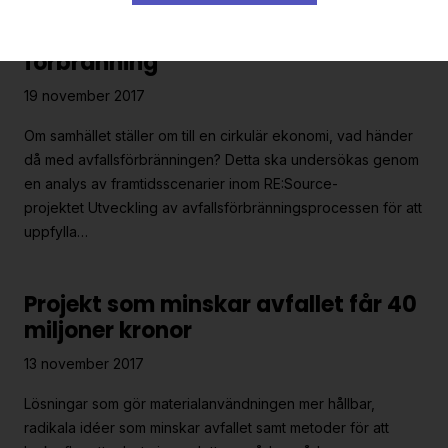
Framtiden kräver en annan
förbränning
19 november 2017
Om samhället ställer om till en cirkulär ekonomi, vad händer
då med avfallsförbränningen? Detta ska undersökas genom
en analys av framtidsscenarier inom RE:Source-
projektet Utveckling av avfallsförbränningsprocessen för att
uppfylla…
Projekt som minskar avfallet får 40
miljoner kronor
13 november 2017
Lösningar som gör materialanvändningen mer hållbar,
radikala idéer som minskar avfallet samt metoder för att