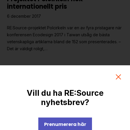
Strategiska projekt
internationellt pris
För dig i projekt
6 december 2017
RE:Source-projektet Polcirkeln var en av fyra pristagare när
Om RE:Source
konferensen Ecodesign 2017 i Taiwan utsåg de bästa
vetenskapliga artiklarna bland de 152 som presenterades. –
Programorganisation
Det är väldigt roligt,…
Innovationsagenda
Medlemskap
Flera enskilda projekt har just
Grafisk profil och mallar
startat
Kontakt
5 december 2017
Vill du ha RE:Source
Under hösten har RE:Source startat ett antal enskilda projekt
nyhetsbrev?
som syftar till att studera och kartlägga potentialer och
framtida möjligheter. Här är några exempel på frågor som
de…
Prenumerera här