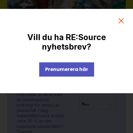
Slutrapport
Vill du ha RE:Source
nyhetsbrev?
Analys av
plastavfall
Prenumerera här
med LIBS
Projektet är ett förprojekt
som syftar till att ta fram
en laserbaserad
prototyp för analys av
plastavfall. I dag
materialåtervinns endast
cirka 30 % av det
insamlade plastavfallet i
Sverige.