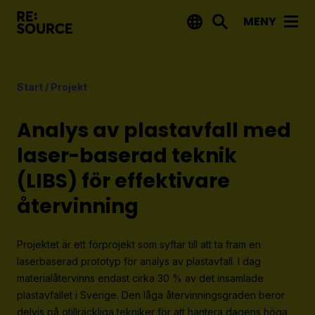
MENY
Aktuellt
Start
/
Projekt
Nyheter
Event
Analys av plastavfall med
Tips på utlysningar
laser-baserad teknik
(LIBS) för effektivare
Projekt
återvinning
Projektdatabas
Rapporter från RE:Source
Projektet är ett förprojekt som syftar till att ta fram en
laserbaserad prototyp för analys av plastavfall. I dag
Finansiering
materialåtervinns endast cirka 30 % av det insamlade
plastavfallet i Sverige. Den låga återvinningsgraden beror
Utlysningar
delvis på otillräckliga tekniker för att hantera dagens höga