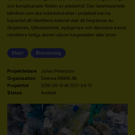
Strategiska projekt
och komplicerade flöden av plastavfall. Den laserbaserade
tekniken som ska vidareutvecklas i projektet kan ha
För dig i projekt
kapacitet att identifiera material utan att begränsas av
färgämnen, fyllnadsmedel, mjukgörare och dessutom kunna
Om RE:Source
identifiera farliga ämnen såsom tungmetaller eller brom.
Programorganisation
Plast
Återvinning
Innovationsagenda
Medlemskap
Projektledare
Jonas Petersson
Grafisk profil och mallar
Organisation
Swerea KIMAB AB
Projekttid
2016-09-13 till 2017-04-12
Kontakt
Status
Avslutat