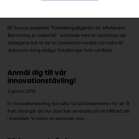
matavfall ger onödiga förluster
3 januari 2019
RE:Source-projektet ”Förbättringsåtgärder för effektivare
återvinning av matavfall” avslutade med en workshop där
deltagarna fick ta del av preliminära resultat och bidra till
diskussion kring möjliga förbättringar inom området.…
Anmäl dig till vår
innovationstävling!
2 januari 2019
En innovationstävling ska sätta fart på kreativiteten för att få
fram lösningar om hur plast kan användas på ett hållbart sätt
i framtiden. Vi söker nu personer som…