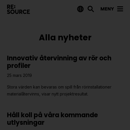
MENY
Aktuellt
Alla nyheter
Nyheter
Event
Innovativ återvinning av rör och
Tips på utlysningar
profiler
Projekt
25 mars 2019
Projektdatabas
Stora värden kan bevaras om spill från rörinstallationer
materialåtervinns, visar nytt projektresultat.
Rapporter från RE:Source
Finansiering
Håll koll på våra kommande
utlysningar
Utlysningar