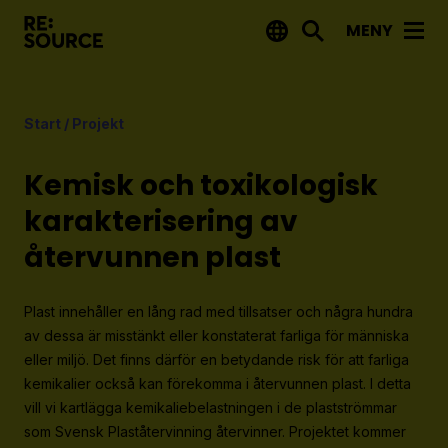
MENY
Aktuellt
Start
/
Projekt
Nyheter
Event
Kemisk och toxikologisk
Tips på utlysningar
karakterisering av
återvunnen plast
Projekt
Projektdatabas
Plast innehåller en lång rad med tillsatser och några hundra
Rapporter från RE:Source
av dessa är misstänkt eller konstaterat farliga för människa
eller miljö. Det finns därför en betydande risk för att farliga
kemikalier också kan förekomma i återvunnen plast. I detta
Finansiering
vill vi kartlägga kemikaliebelastningen i de plastströmmar
Utlysningar
som Svensk Plaståtervinning återvinner. Projektet kommer