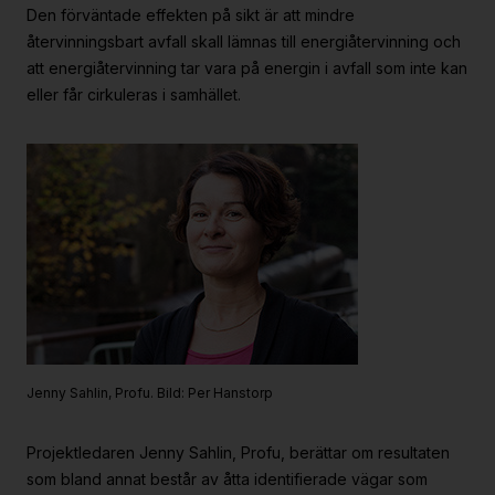
Den förväntade effekten på sikt är att mindre
Strategiska projekt
återvinningsbart avfall skall lämnas till energiåtervinning och
För dig i projekt
att energiåtervinning tar vara på energin i avfall som inte kan
eller får cirkuleras i samhället.
Om RE:Source
Programorganisation
Innovationsagenda
Medlemskap
Grafisk profil och mallar
Kontakt
Jenny Sahlin, Profu. Bild: Per Hanstorp
Projektledaren Jenny Sahlin, Profu, berättar om resultaten
som bland annat består av åtta identifierade vägar som