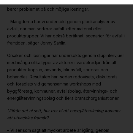
energiåtervinning? Den andra delen var att undersöka vad
beror problemet på och möjliga lösningar.
– Mängderna har vi undersökt genom plockanalyser av
avfall, där man sorterar avfall efter material eller
produktgrupper. Vi har också beräknat scenarier för avfall i
framtiden, säger Jenny Sahlin.
Orsaker och lösningar har undersökts genom djupintervjuer
med många olika typer av aktörer i värdekedjan från att
produkter köps in, används, blir avfall, sorteras och
behandlas. Resultaten har sedan redovisats, diskuterats
och förädlats vid gemensamma workshops med
byggföretag, kommuner, avfallsbolag, återvinnings- och
energiåtervinningsbolag och flera branschorganisationer.
Utifrån det ni sett, hur tror ni att energiåtervinning kommer
att utvecklas framåt?
– Vi ser som sagt att mycket arbete är igång, genom