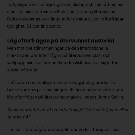
förtydligande i mottagningskrav, dialog och samråd om hur
man ska minska framförallt plast in till energiåtervinning.
Detta välkomnas av många avfallslämnare, som efterfrågar
tydlighet. Så det är positivt.
Låg efterfrågan på återvunnet material
Men mot det står utmaningar på den internationella
marknaden där efterfrågan på återvunnen plast och
wellpapp minskar, sedan Kina drastiskt minskat importen
sedan några år.
– Så även om avfallsaktörer och byggbolag arbetar för
bättre sortering är utmaningen ett lågt marknadsvärde och
låg efterfrågan på återvunnet material, säger Jenny Sahlin.
Kommer arbetet att få en fortsättning? Och i så fall, vad vill ni
ta reda på?
– Vi har flera pågående projekt där vi dels fördjupar oss i