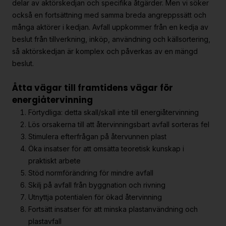
delar av aktörskedjan och specifika åtgärder. Men vi söker
också en fortsättning med samma breda angreppssätt och
många aktörer i kedjan. Avfall uppkommer från en kedja av
beslut från tillverkning, inköp, användning och källsortering,
så aktörskedjan är komplex och påverkas av en mängd
beslut.
Åtta vägar till framtidens vägar för
energiåtervinning
Förtydliga: detta skall/skall inte till energiåtervinning
Lös orsakerna till att återvinningsbart avfall sorteras fel
Stimulera efterfrågan på återvunnen plast
Öka insatser för att omsätta teoretisk kunskap i
praktiskt arbete
Stöd normförändring för mindre avfall
Skilj på avfall från byggnation och rivning
Utnyttja potentialen för ökad återvinning
Fortsätt insatser för att minska plastanvändning och
plastavfall