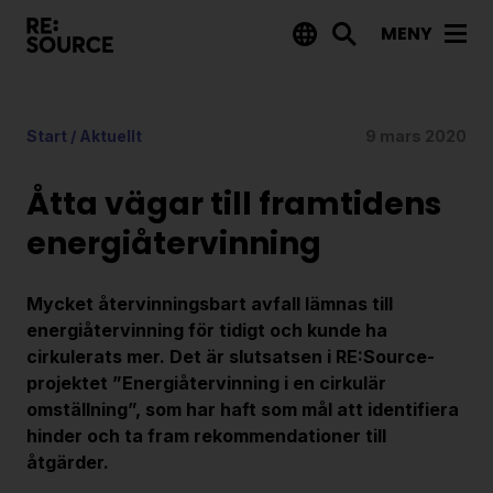
MENY
Aktuellt
Start
/
Aktuellt
9 mars 2020
Nyheter
Event
Åtta vägar till framtidens
Tips på utlysningar
energi­återvinning
Projekt
Mycket återvinningsbart avfall lämnas till
Projektdatabas
energiåtervinning för tidigt och kunde ha
cirkulerats mer. Det är slutsatsen i RE:Source-
Rapporter från RE:Source
projektet ”Energiåtervinning i en cirkulär
omställning”, som har haft som mål att identifiera
Finansiering
hinder och ta fram rekommendationer till
åtgärder.
Utlysningar