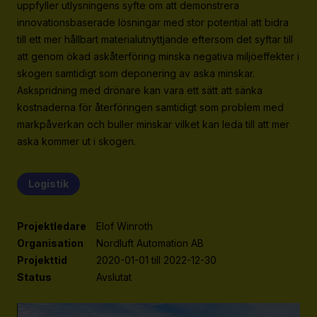
uppfyller utlysningens syfte om att demonstrera
Strategiska projekt
innovationsbaserade lösningar med stor potential att bidra
För dig i projekt
till ett mer hållbart materialutnyttjande eftersom det syftar till
att genom ökad askåterföring minska negativa miljöeffekter i
skogen samtidigt som deponering av aska minskar.
Om RE:Source
Askspridning med drönare kan vara ett sätt att sänka
Programorganisation
kostnaderna för återföringen samtidigt som problem med
markpåverkan och buller minskar vilket kan leda till att mer
Innovationsagenda
aska kommer ut i skogen.
Medlemskap
Grafisk profil och mallar
Logistik
Kontakt
Projektledare
Elof Winroth
Organisation
Nordluft Automation AB
Projekttid
2020-01-01 till 2022-12-30
Status
Avslutat