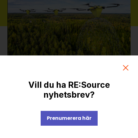
Slutrapport
Potential för
drönarbaserad
Vill du ha RE:Source
askåterföring
nyhetsbrev?
Metoden kan bidra till
ökade flöden av bioaska
som återförs till skog
Prenumerera här
istället för att deponeras.
Ladda ner