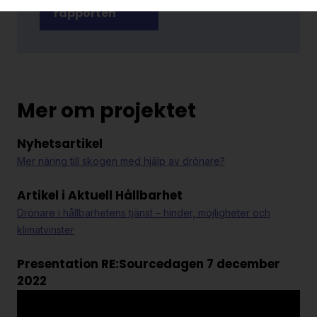
rapporten
Mer om projektet
Nyhetsartikel
Mer näring till skogen med hjälp av drönare?
Artikel i Aktuell Hållbarhet
Drönare i hållbarhetens tjänst – hinder, möjligheter och
klimatvinster
Presentation RE:Sourcedagen 7 december
2022