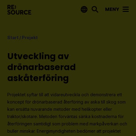
MENY
Aktuellt
Start
/
Projekt
Nyheter
Event
Utveckling av
Tips på utlysningar
drönarbaserad
askåterföring
Projekt
Projektdatabas
Projektet syftar till att vidareutveckla och demonstrera ett
Rapporter från RE:Source
koncept för drönarbaserad återföring av aska till skog som
kan ersätta nuvarande metoder med helikopter eller
traktor/skotare. Metoden förväntas sänka kostnaderna för
Finansiering
återföringen samtidigt som problem med markpåverkan och
Utlysningar
buller minskar. Energimyndigheten bedömer att projektet