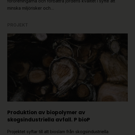
föroreningarna och förbättra jordens kvalitét i syfte att
minska miljörisker och…
PROJEKT
Produktion av biopolymer av
skogsindustriella avfall. P bioP
Projektet syftar till att bioslam från skogsindustriella