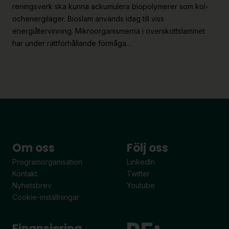
reningsverk ska kunna ackumulera biopolymerer som kol-
ochenergilager. Bioslam används idag till viss
energiåtervinning. Mikroorganismerna i överskottslammet
har under rättförhållande förmåga…
Om oss
Följ oss
Programorganisation
LinkedIn
Kontakt
Twitter
Nyhetsbrev
Youtube
Cookie-inställningar
Finansiering