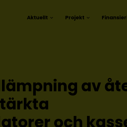
Aktuellt
Projekt
Finansier
illämpning av å
stärkta
latorer och kas