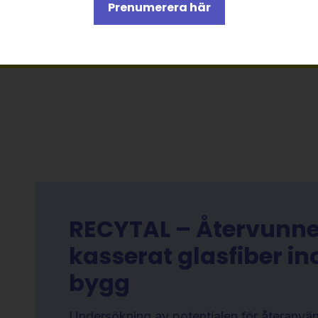
Prenumerera här
RECYTAL – Återvunne
kasserat glasfiber i
bygg
Undersökning av potentialen för återanvä