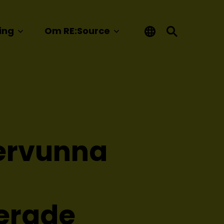
ing
Om RE:Source
tervunna
serade