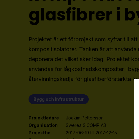
glasfibrer i 
Projektet är ett förprojekt som syftar till 
kompositisolatorer. Tanken är att använda mat
deponera det vilket sker idag. Projektet kom
användas för lågkostnadskompositer i byggti
återvinningskedja för glasfiberförstärkta k
Bygg och infrastruktur
Projektledare
Joakim Pettersson
Organisation
Swerea SICOMP AB
Projekttid
2017-06-19 till 2017-12-15