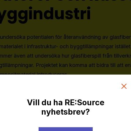
byggindustri
att undersöka potentialen för återanvändning av glasfiber
erialet i infrastruktur- och byggtillämpningar istället 
mer även att undersöka hur glasfiberspill från tillverk
llämpningar. Projektet kan komma att bidra till att en 
ompositmaterial introduceras.
Vill du ha RE:Source
nyhetsbrev?