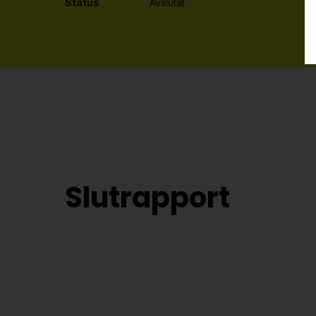
Status
Avslutat
Slutrapport