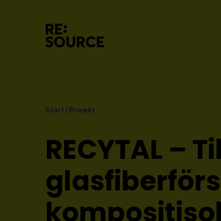
Start
/
Projekt
RECYTAL – T
glasfiberför
kompositiso