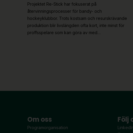
Projektet Re-Stick har fokuserat på
återvinningsprocesser för bandy- och
hockeyklubbor. Trots kostsam och resurskrävande
produktion blir livslängden ofta kort, inte minst för
proffsspelare som kan göra av med…
Om oss
Följ 
Programorganisation
LinkedI