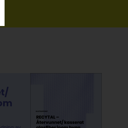
t/
nom
ndning av