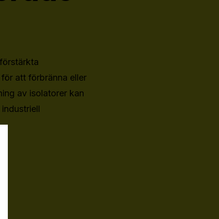
förstärkta
för att förbränna eller
ning av isolatorer kan
industriell