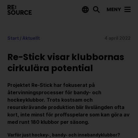
MENY
Aktuellt
Start
/
Aktuellt
4 april 2022
Nyheter
Event
Re-Stick visar klubbornas
Tips på utlysningar
cirkulära potential
Projekt
Projektet Re-Stick har fokuserat på
Projektdatabas
återvinningsprocesser för bandy- och
hockeyklubbor. Trots kostsam och
Rapporter från RE:Source
resurskrävande produktion blir livslängden ofta
kort, inte minst för proffsspelare som kan göra av
Finansiering
med runt 180 klubbor per säsong.
Utlysningar
Varför just hockey-, bandy- och innebandyklubbor?