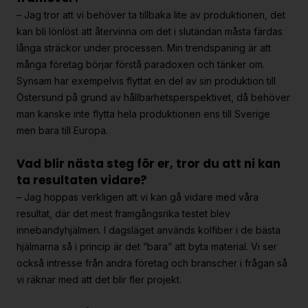
– Jag tror att vi behöver ta tillbaka lite av produktionen, det
kan bli lönlöst att återvinna om det i slutändan måsta färdas
långa sträckor under processen. Min trendspaning är att
många företag börjar förstå paradoxen och tänker om.
Synsam har exempelvis flyttat en del av sin produktion till
Östersund på grund av hållbarhetsperspektivet, då behöver
man kanske inte flytta hela produktionen ens till Sverige
men bara till Europa.
Vad blir nästa steg för er, tror du att ni kan
ta resultaten vidare?
– Jag hoppas verkligen att vi kan gå vidare med våra
resultat, där det mest framgångsrika testet blev
innebandyhjälmen. I dagsläget används kolfiber i de bästa
hjälmarna så i princip är det ”bara” att byta material. Vi ser
också intresse från andra företag och branscher i frågan så
vi räknar med att det blir fler projekt.