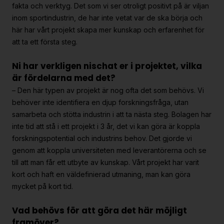
fakta och verktyg. Det som vi ser otroligt positivt på är viljan
inom sportindustrin, de har inte vetat var de ska börja och
här har vårt projekt skapa mer kunskap och erfarenhet för
att ta ett första steg.
Ni har verkligen nischat er i projektet, vilka
är fördelarna med det?
– D
en här typen av projekt är nog ofta det som behövs. Vi
behöver inte identifiera en djup forskningsfråga, utan
samarbeta och stötta industrin i att ta nästa steg. Bolagen har
inte tid att stå i ett projekt i 3 år, det vi kan göra är koppla
forskningspotential och industrins behov. Det gjorde vi
genom att koppla universiteten med leverantörerna och se
till att man får ett utbyte av kunskap. Vårt projekt har varit
kort och haft en väldefinierad utmaning, man kan göra
mycket på kort tid.
Vad behövs för att göra det här möjligt
framöver?