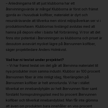
– Anledningarna till att just klubborna har ett
Strategiska projekt
återvinningsvärde är många! Klubborna är först och främst
För dig i projekt
gjorda av i huvudsak kolfiber, materialet är dyrt och
resurskrävande att tillverka men störst miljöpåverkan ser vi i
Om RE:Source
produktionsfasen. Klubbornas livslängd avslutas med att
hamna på deponi eller i bästa fall förbränning. Vi tror att det
Programorganisation
finns stor potential i återvinningen av klubborna och priset är
dessutom avsevärt mycket lägre på återvunnen kolfiber,
Innovationsagenda
säger projektledare Anders Holmkvist.
Medlemskap
Vad har ni testat under projektet?
Grafisk profil och mallar
–
Vi har främst testat om det går att återvinna materialet till
Kontakt
nya produkter inom samma industri. Klubbor av 100 procent
återvunnen fiber är inte rimligt idag, fiberlängden på
återvunnen kolfiber är helt annorlunda. Vi har i stället
tillverkat en innebandyhjälm av helt återvunnen fiber samt
förstärkt formsprutningsplast med tio procent återvunnen
kolfiber och tillverkat innebandyblad. Man får inte glömma
att även om produkten bara innehåller en viss procent