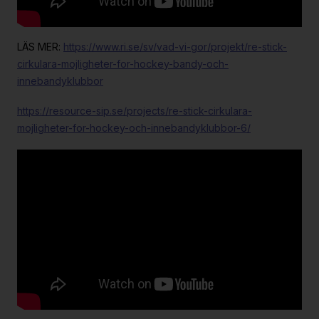
LÄS MER:
https://www.ri.se/sv/vad-vi-gor/projekt/re-stick-
cirkulara-mojligheter-for-hockey-bandy-och-
innebandyklubbor
https://resource-sip.se/projects/re-stick-cirkulara-
mojligheter-for-hockey-och-innebandyklubbor-6/