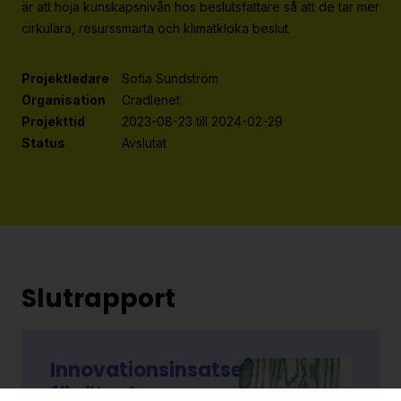
är att höja kunskapsnivån hos beslutsfattare så att de tar mer
Strategiska projekt
cirkulära, resurssmarta och klimatkloka beslut.
För dig i projekt
Projektledare
Sofia Sundström
Om RE:Source
Organisation
Cradlenet
Projekttid
2023-08-23 till 2024-02-29
Programorganisation
Status
Avslutat
Innovationsagenda
Medlemskap
Grafisk profil och mallar
Kontakt
Slutrapport
Innovationsinsatser
för ökad