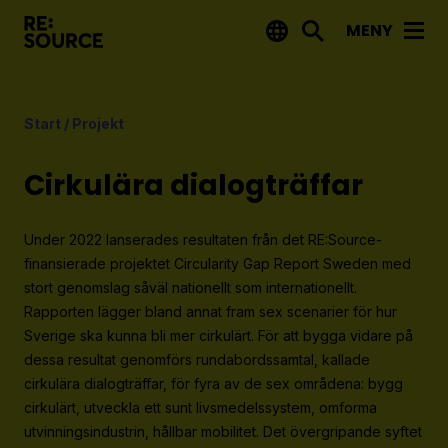
MENY
Aktuellt
Start
/
Projekt
Nyheter
Event
Cirkulära dialogträffar
Tips på utlysningar
Under 2022 lanserades resultaten från det RE:Source-
Projekt
finansierade projektet Circularity Gap Report Sweden med
stort genomslag såväl nationellt som internationellt.
Projektdatabas
Rapporten lägger bland annat fram sex scenarier för hur
Rapporter från RE:Source
Sverige ska kunna bli mer cirkulärt. För att bygga vidare på
dessa resultat genomförs rundabordssamtal, kallade
cirkulära dialogträffar, för fyra av de sex områdena: bygg
Finansiering
cirkulärt, utveckla ett sunt livsmedelssystem, omforma
Utlysningar
utvinningsindustrin, hållbar mobilitet. Det övergripande syftet