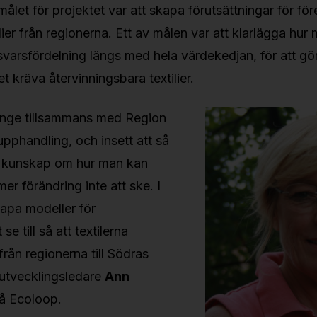
ålet för projektet var att skapa förutsättningar för för
lier från regionerna. Ett av målen var att klarlägga hur
varsfördelning längs med hela värdekedjan, för att göra
 kräva återvinningsbara textilier.
länge tillsammans med Region
pphandling, och insett att så
r kunskap om hur man kan
er förändring inte att ske. I
skapa modeller för
se till så att textilerna
rån regionerna till Södras
 utvecklingsledare
Ann
å Ecoloop.