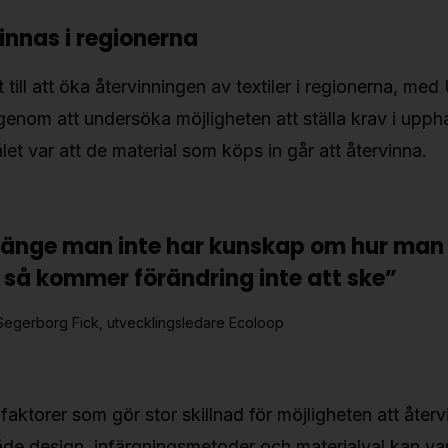
innas i regionerna
t till att öka återvinningen av textiler i regionerna, m
 genom att undersöka möjligheten att ställa krav i upp
ålet var att de material som köps in går att återvinna.
länge man inte har kunskap om hur man 
 så kommer förändring inte att ske”
Segerborg Fick, utvecklingsledare Ecoloop
faktorer som gör stor skillnad för möjligheten att återvi
både design, infärgningsmetoder och materialval kan v