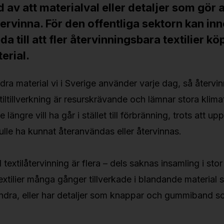
d av att materialval eller detaljer som gör 
tervinna. För den offentliga sektorn kan in
a till att fler återvinningsbara textilier köp
terial.
andra material vi i Sverige använder varje dag, så återv
textiltillverkning är resurskrävande och lämnar stora klim
te längre vill ha går i stället till förbränning, trots att up
lle ha kunnat återanvändas eller återvinnas.
xtilåtervinning är flera – dels saknas insamling i stor 
extilier många gånger tillverkade i blandande material 
ndra, eller har detaljer som knappar och gummiband s