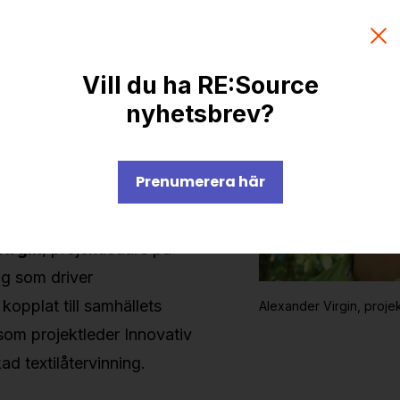
xtilströmmar som skulle kunna
irkulera än andra. En sådan
Vill du ha RE:Source
inom offentlig verksamhet,
nyhetsbrev?
 sjukvårdstextilier.
 flöden, man vet från början
Prenumerera här
et rör sig om och vilken typ.
et en lågt hängande frukt,
Virgin
, projektledare på
ag som driver
kopplat till samhällets
Alexander Virgin, proje
som projektleder Innovativ
ad textilåtervinning.