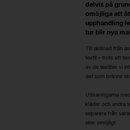
delvis på grun
omöjliga att å
upphandling led
tur blir nya ma
Till skillnad från 
textil – trots att 
av de textilier vi in
det som bränns sku
Utmaningarna med te
kläder och andra t
separera från vara
eller omöjligt.