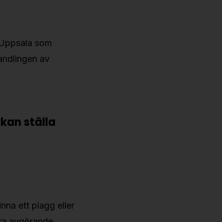
ed Uppsala som
handlingen av
kan ställa
nna ett plagg eller
ara avgörande.