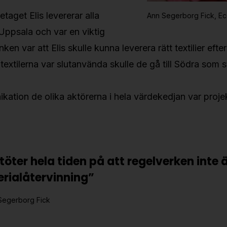
etaget Elis levererar alla
Ann Segerborg Fick, Ec
n Uppsala och var en viktig
anken var att Elis skulle kunna leverera rätt textilier ef
textilerna var slutanvända skulle de gå till Södra som s
ation de olika aktörerna i hela värdekedjan var proje
stöter hela tiden på att regelverken inte
rialåtervinning”
Segerborg Fick