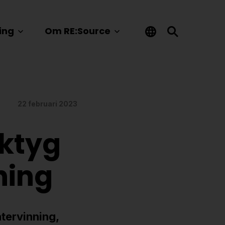
ing
Om RE:Source
22 februari 2023
ktyg
nning
 återvinning,