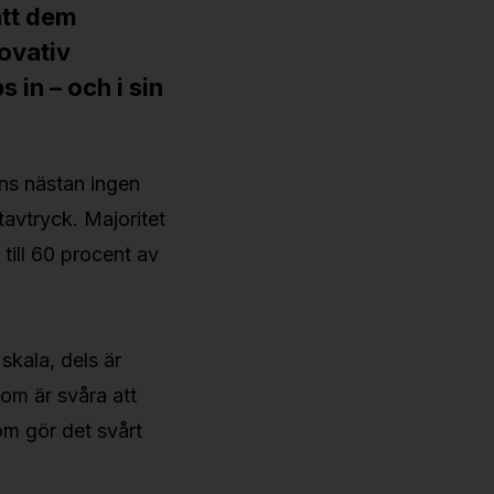
att dem
novativ
s in – och i sin
inns nästan ingen
atavtryck. Majoritet
p till 60 procent av
skala, dels är
som är svåra att
om gör det svårt