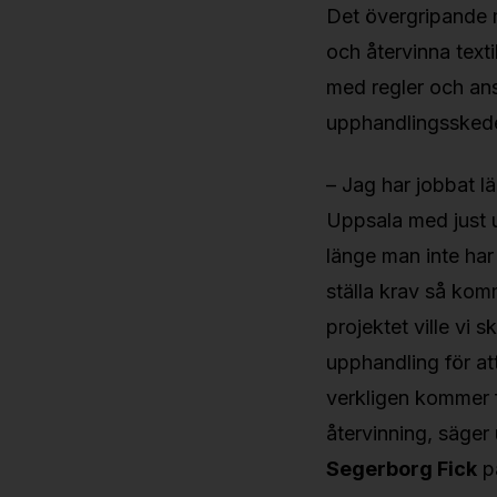
Det övergripande m
och återvinna texti
med regler och ans
upphandlingsskedet
– Jag har jobbat 
Uppsala med just u
länge man inte ha
ställa krav så komm
projektet ville vi 
upphandling för att 
verkligen kommer f
återvinning, säger
Segerborg Fick
p