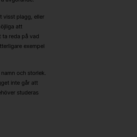
visst plagg, eller
jliga att
t ta reda på vad
tterligare exempel
l namn och storlek.
get inte går att
ehöver studeras