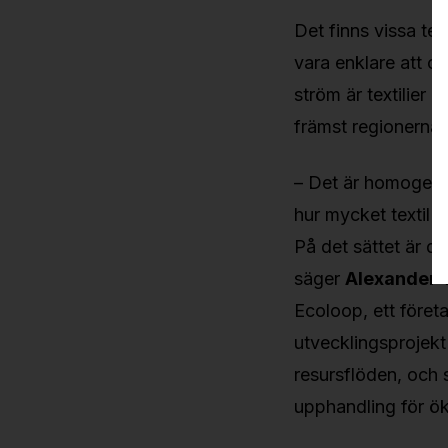
Det finns vissa te
vara enklare att c
ström är textilier 
främst regionernas
– Det är homogena
hur mycket textil d
På det sättet är d
säger
Alexander 
Ecoloop, ett föret
utvecklingsprojekt 
resursflöden, och 
upphandling för ök