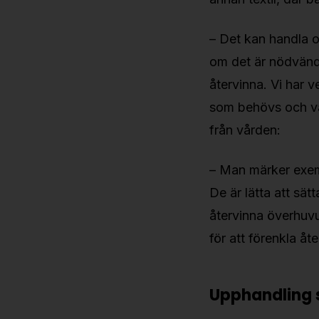
– Det kan handla o
om det är nödvändi
återvinna. Vi har v
som behövs och vad
från vården:
– Man märker exemp
De är lätta att sät
återvinna överhuvu
för att förenkla å
Upphandling 