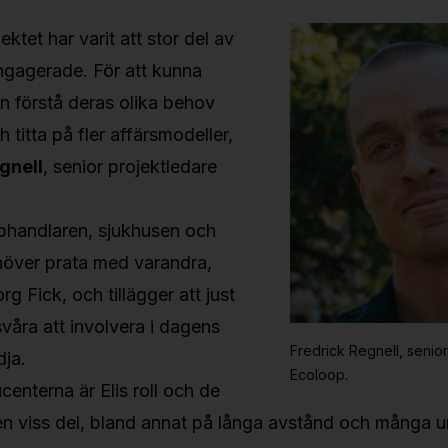
ktet har varit att stor del av
ngagerade. För att kunna
n förstå deras olika behov
titta på fler affärsmodeller,
gnell
, senior projektledare
pphandlaren, sjukhusen och
över prata med varandra,
g Fick, och tillägger att just
våra att involvera i dagens
Fredrick Regnell, senio
dja.
Ecoloop.
centerna är Elis roll och de
ll en viss del, bland annat på långa avstånd och många 