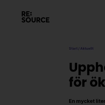
Start
/
Aktuellt
Upph
för ö
En mycket liten