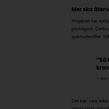
Mer ska återv
Projektet har syfta
pilotregion. Detta
sjukhustextilier. M
”Så 
krav
Ann 
Det kan vara olika 
annan textil, där 