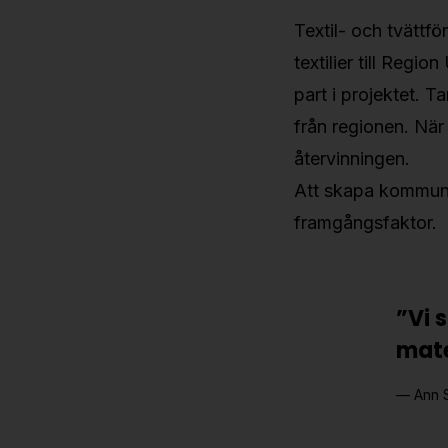
Textil- och tvättför
textilier till Regio
part i projektet. T
från regionen. När 
återvinningen.
Att skapa kommunik
framgångsfaktor.
”Vi 
mate
Ann 