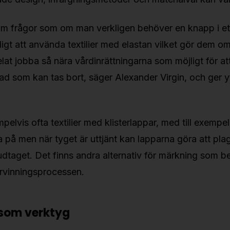
m frågor som om man verkligen behöver en knapp i ett 
gt att använda textilier med elastan vilket gör dem omö
elat jobba så nära vårdinrättningarna som möjligt för at
 som kan tas bort, säger Alexander Virgin, och ger y
elvis ofta textilier med klisterlappar, med till exempe
ta på men när tyget är uttjänt kan lapparna göra att plag
dtaget. Det finns andra alternativ för märkning som b
tervinningsprocessen.
som verktyg