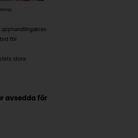
oloop.
ter upphandlingskrav
tod för
ktets stora
 är avsedda för