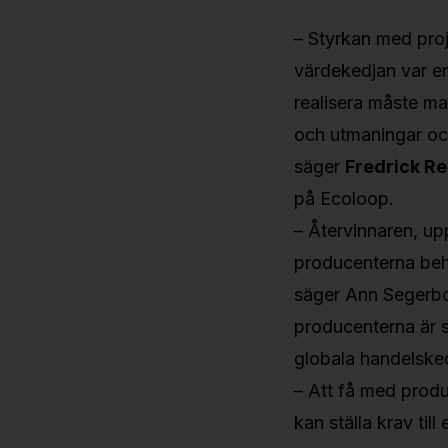
– Styrkan med proje
värdekedjan var e
realisera måste ma
och utmaningar och 
säger
Fredrick Re
på Ecoloop.
– Återvinnaren, u
producenterna beh
säger Ann Segerbor
producenterna är s
globala handelske
– Att få med produ
kan ställa krav ti