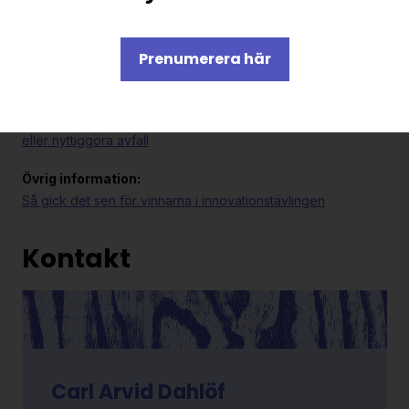
Övrig information:
Nyhetsartikel: Vinnarna i RE:Sources innovationstävling
Prenumerera här
korade
Slutrapport:
Innovationstävling – omvälvande lösningar för att minimera
eller nyttiggöra avfall
Övrig information:
Så gick det sen för vinnarna i innovationstävlingen
Kontakt
Carl Arvid Dahlöf