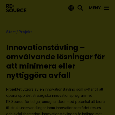
MENY
Aktuellt
Start
/
Projekt
Nyheter
Event
Innovationstävling –
Tips på utlysningar
omvälvande lösningar för
att minimera eller
Projekt
nyttiggöra avfall
Projektdatabas
Rapporter från RE:Source
Projektet utgörs av en innovationstävling som syftar till att
öppna upp det strategiska innovationsprogrammet
Finansiering
RE:Source för tidiga, omogna idéer med potential att bidra
till strukturomvandlingar inom innovationsområdet resurs-
Utlysningar
och avfallshantering. Innovationstävlingen är inriktad mot