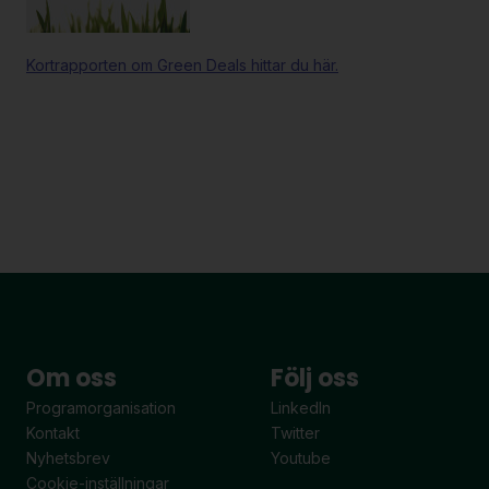
Kortrapporten om Green Deals hittar du här.
Om oss
Följ oss
Programorganisation
LinkedIn
Kontakt
Twitter
Nyhetsbrev
Youtube
Cookie-inställningar