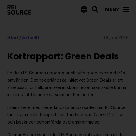
MENY
Aktuellt
Start
/
Aktuellt
19 juni 2019
Nyheter
Event
Kortrapport: Green Deals
Tips på utlysningar
En del i RE:Sources uppdrag är att lyfta goda exempel från
Projekt
omvärlden. Det nederländska initiativet Green Deals är ett
arbetssätt för hållbara överenskommelser som skulle kunna
Projektdatabas
inspirera till liknande satsningar i fler länder.
Rapporter från RE:Source
I samarbete med nederländska ambassaden har RE:Source
tagit fram en kortrapport som förklarar vad Green Deals är
Finansiering
och beskriver genomförda överenskommelser.
Utlysningar
Gunnar Fredriksson leder RE:Sources policyprojekt och har