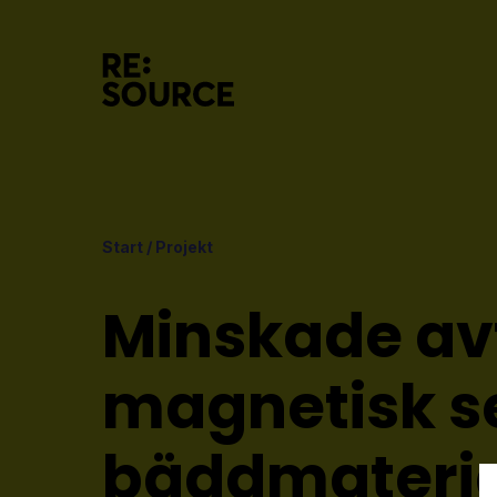
Start
/
Projekt
Minskade a
magnetisk s
bäddmateri