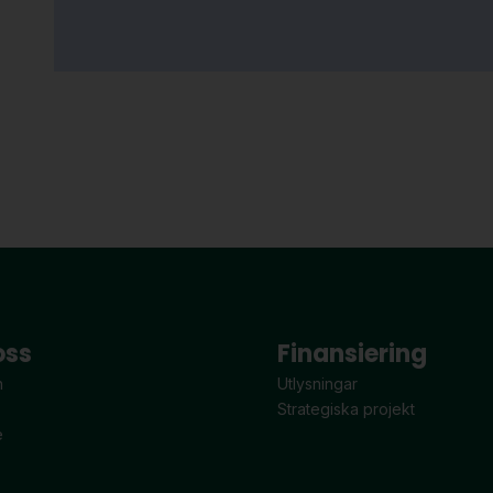
oss
Finansiering
n
Utlysningar
Strategiska projekt
e