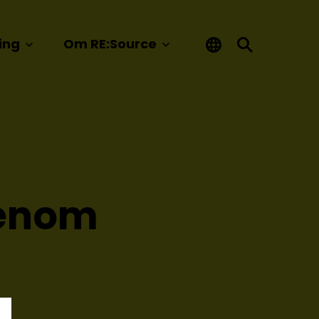
ing
Om RE:Source
genom