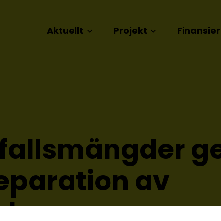
Aktuellt
Projekt
Finansier
vfallsmängder 
eparation av
al