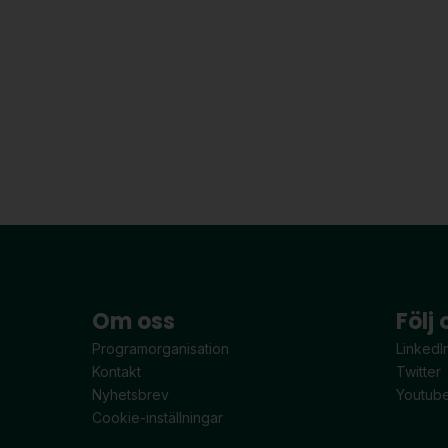
Om oss
Följ 
Programorganisation
LinkedI
Kontakt
Twitter
Nyhetsbrev
Youtub
Cookie-inställningar