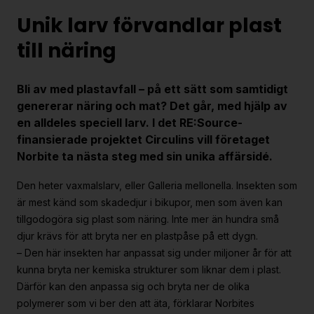
Strategiska projekt
Unik larv förvandlar plast
För dig i projekt
till näring
Om RE:Source
Bli av med plastavfall – på ett sätt som samtidigt
Programorganisation
genererar näring och mat? Det går, med hjälp av
en alldeles speciell larv. I det RE:Source-
Innovationsagenda
finansierade projektet Circulins vill företaget
Medlemskap
Norbite ta nästa steg med sin unika affärsidé.
Grafisk profil och mallar
Den heter vaxmalslarv, eller Galleria mellonella. Insekten som
Kontakt
är mest känd som skadedjur i bikupor, men som även kan
tillgodogöra sig plast som näring. Inte mer än hundra små
djur krävs för att bryta ner en plastpåse på ett dygn.
– Den här insekten har anpassat sig under miljoner år för att
kunna bryta ner kemiska strukturer som liknar dem i plast.
Därför kan den anpassa sig och bryta ner de olika
polymerer som vi ber den att äta, förklarar Norbites