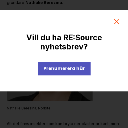
grundare
Nathalie Berezina
.
Vill du ha RE:Source
nyhetsbrev?
Prenumerera här
Nathalie Berezina, Norbite.
Att det finns insekter som kan bryta ner plaster är känt, men