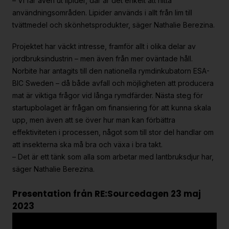
– Vi får även ut lipider, där är det enkelt att hitta
användningsområden. Lipider används i allt från lim till
tvättmedel och skönhetsprodukter, säger Nathalie Berezina.
Projektet har väckt intresse, framför allt i olika delar av
jordbruksindustrin – men även från mer oväntade håll.
Norbite har antagits till den nationella rymdinkubatorn ESA-
BIC Sweden – då både avfall och möjligheten att producera
mat är viktiga frågor vid långa rymdfärder. Nästa steg för
startupbolaget är frågan om finansiering för att kunna skala
upp, men även att se över hur man kan förbättra
effektiviteten i processen, något som till stor del handlar om
att insekterna ska må bra och växa i bra takt.
– Det är ett tänk som alla som arbetar med lantbruksdjur har,
säger Nathalie Berezina.
Presentation från RE:Sourcedagen 23 maj
2023