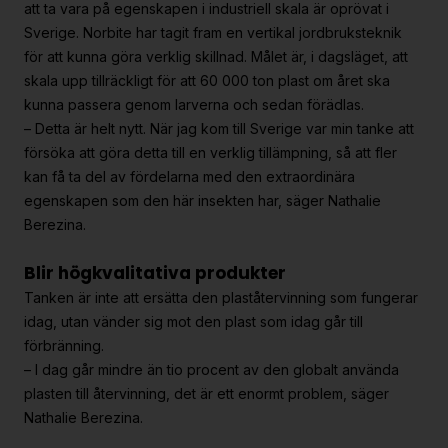
att ta vara på egenskapen i industriell skala är oprövat i
Sverige. Norbite har tagit fram en vertikal jordbruksteknik
för att kunna göra verklig skillnad. Målet är, i dagsläget, att
skala upp tillräckligt för att 60 000 ton plast om året ska
kunna passera genom larverna och sedan förädlas.
– Detta är helt nytt. När jag kom till Sverige var min tanke att
försöka att göra detta till en verklig tillämpning, så att fler
kan få ta del av fördelarna med den extraordinära
egenskapen som den här insekten har, säger Nathalie
Berezina.
Blir högkvalitativa produkter
Tanken är inte att ersätta den plaståtervinning som fungerar
idag, utan vänder sig mot den plast som idag går till
förbränning.
– I dag går mindre än tio procent av den globalt använda
plasten till återvinning, det är ett enormt problem, säger
Nathalie Berezina.