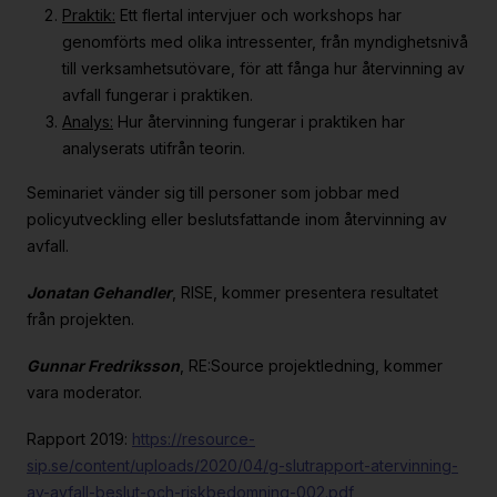
Praktik:
Ett flertal intervjuer och workshops har
genomförts med olika intressenter, från myndighetsnivå
till verksamhetsutövare, för att fånga hur återvinning av
avfall fungerar i praktiken.
Analys:
Hur återvinning fungerar i praktiken har
analyserats utifrån teorin.
Seminariet vänder sig till personer som jobbar med
policyutveckling eller beslutsfattande inom återvinning av
avfall.
Jonatan Gehandler
, RISE, kommer presentera resultatet
från projekten.
Gunnar Fredriksson
, RE:Source projektledning, kommer
vara moderator.
Rapport 2019:
https://resource-
sip.se/content/uploads/2020/04/g-slutrapport-atervinning-
av-avfall-beslut-och-riskbedomning-002.pdf