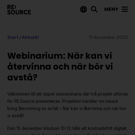
MENY
Aktuellt
Start
/
Aktuellt
11 december 2020
Nyheter
Event
Webinarium: När kan vi
Tips på utlysningar
återvinna och när bör vi
avstå?
Projekt
Projektdatabas
Välkommen till ett öppet slutseminarie där två projekt utförda
Rapporter från RE:Source
för RE:Source presenteras. Projekten handlar om beslut
kring återvinning av avfall – När kan vi återvinna och när bör
vi avstå?
Finansiering
Den 15 december klockan 10-12 hålls ett kostnadsfritt digitalt
Utlysningar