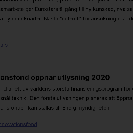
t samarbete ger Eurostars tillgång till ny kunskap, nya 
sta nya marknader. Nästa ”cut-off” för ansökningar är
ars
ionsfond öppnar utlysning 2020
nd är ett av världens största finansieringsprogram för
dsnål teknik. Den första utlysningen planeras att öppna
onsfonden kan ställas till Energimyndigheten.
nnovationsfond