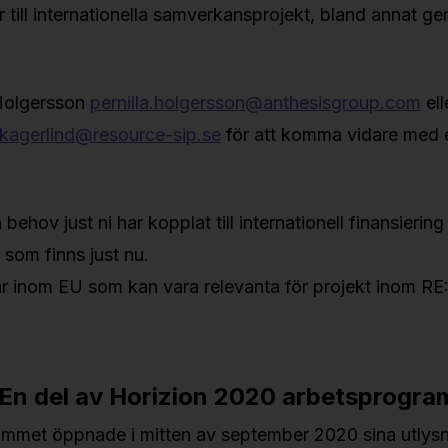
 till internationella samverkansprojekt, bland annat 
 Holgersson
pernilla.holgersson@anthesisgroup.com
ell
skagerlind@resource-sip.se
för att komma vidare med e
 behov just ni har kopplat till internationell finansieri
 som finns just nu.
ar inom EU som kan vara relevanta för projekt inom R
 En del av Horizion 2020 arbetsprogr
mmet öppnade i mitten av september 2020 sina utlysn