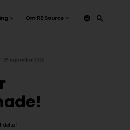
ing
Om RE:Source
25 september 2020
r
nade!
 delta i