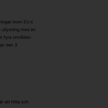
sningar inom EU:s
 utlysning med en
om fyra områden:
ger den 3
är att hitta och