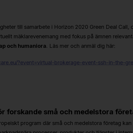
igheter till samarbete i Horizon 2020 Green Deal Call, 
rtuellt mäklarevenemang med fokus på ämnen relevanta
ap och humaniora
. Läs mer och anmäl dig här:
are.eu/?event=virtual-brokerage-event-ssh-in-the-gre
för forskande små och medelstora före
uropeiskt program där små och medelstora företag kan 
arknadsnära processer, produkter och tjänster i interna