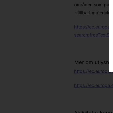
områden som passa
Hållbart materialny
https://ec.europa.
search;freeTextS
Mer om utlysnin
https://ec.europa.
https://ec.europa.
Aktiviteter koppl