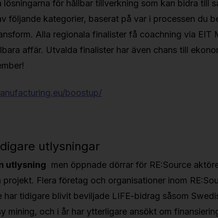
lösningarna för hållbar tillverkning som kan bidra till 
av följande kategorier, baserat på var i processen du be
ansform. Alla regionala finalister få coachning via EIT
llbara affär. Utvalda finalister har även chans till eko
ember!
manufacturing.eu/boostup/
digare utlysningar
in utlysning
men öppnade dörrar för RE:Source aktöre
ina projekt. Flera företag och organisationer inom RE:So
har tidigare blivit beviljade LIFE-bidrag såsom Swedi
 mining, och i år har ytterligare ansökt om finansierin