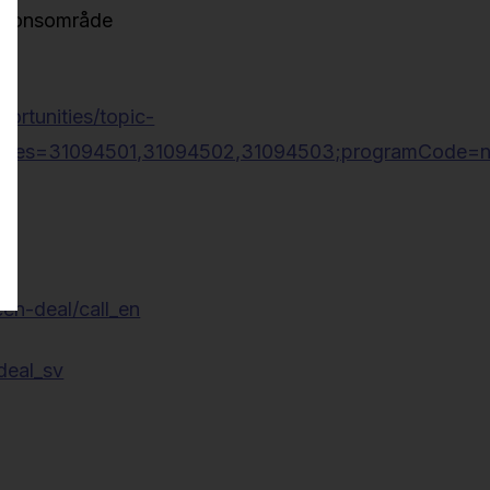
ationsområde
portunities/topic-
es=31094501,31094502,31094503;programCode=null;pr
een-deal/call_en
deal_sv