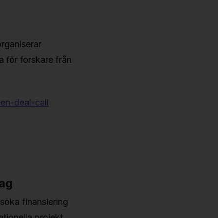
organiserar
 för forskare från
en-deal-call
tag
söka finansiering
tionella projekt.