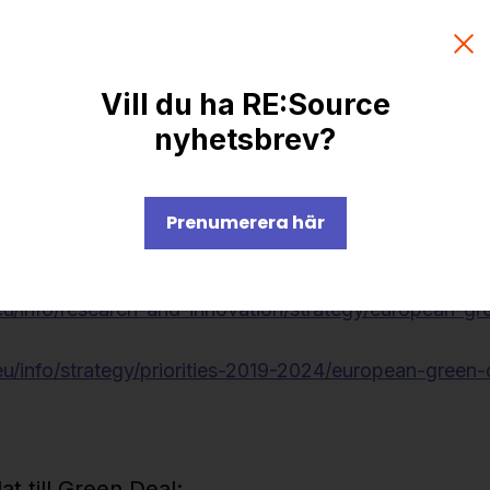
r företag och organsiationer inom RE:Sources innov
ttjande.
Vill du ha RE:Source
eu/info/funding-tenders/opportunities/portal/screen/op
nyhetsbrev?
earchKeyword=green%20deal;typeCodes=0,1;statusCod
Prenumerera här
garna:
eu/info/research-and-innovation/strategy/european-gr
eu/info/strategy/priorities-2019-2024/european-green-
at till Green Deal: