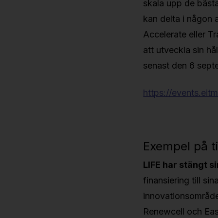
skala upp de bästa 
kan delta i någon 
Accelerate eller Tr
att utveckla sin hå
senast den 6 sept
https://events.eit
Exempel på ti
LIFE har stängt s
finansiering till s
innovationsområde 
Renewcell och Easy