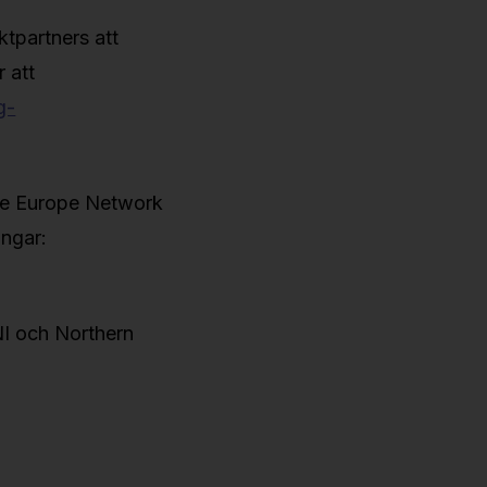
ktpartners att
 att
g-
se Europe Network
ingar:
NI och Northern