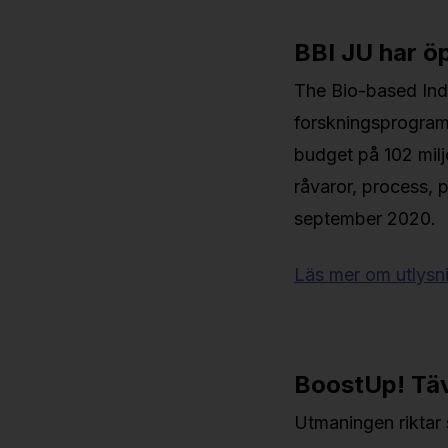
BBI JU har ö
The Bio-based Indu
forskningsprogram
budget på 102 milj
råvaror, process, 
september 2020.
Läs mer om utlysn
BoostUp! Tävl
Utmaningen riktar s