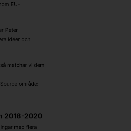
genom EU-
er Peter
ra idéer och
ng så matchar vi dem
E:Source område:
am 2018-2020
ingar med flera