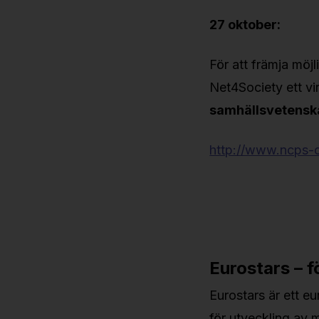
27 oktober:
För att främja möjl
Net4Society ett vi
samhällsvetensk
http://www.ncps-c
Eurostars – 
Eurostars är ett e
för utveckling av m