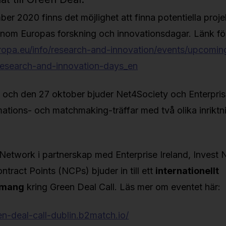
r 2020 finns det möjlighet att finna potentiella proje
om Europas forskning och innovationsdagar. Länk för
uropa.eu/info/research-and-innovation/events/upcomin
research-and-innovation-days_en
 och den 27 oktober bjuder Net4Society och Enterpri
formations- och matchmaking-träffar med två olika inriktn
Network i partnerskap med Enterprise Ireland, Invest 
ntract Points (NCPs) bjuder in till ett
internationellt
emang
kring Green Deal Call. Läs mer om eventet här:
n-deal-call-dublin.b2match.io/