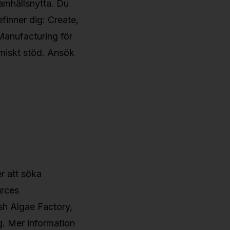
samhällsnytta. Du
finner dig: Create,
 Manufacturing för
nomiskt stöd. Ansök
r att söka
urces
sh Algae Factory,
g. Mer information