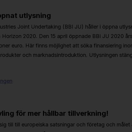
ppnat utlysning
stries Joint Undertaking (BBI JU) håller i öppna utly
 Horizon 2020. Den 15 april öppnade BBI JU 2020 års
oner euro. Här finns möjlighet att söka finansiering in
produkter och marknadsintroduktion. Utlysningen stän
ingen
ing för mer hållbar tillverkning!
ig till till europeiska satsningar och företag och målet 