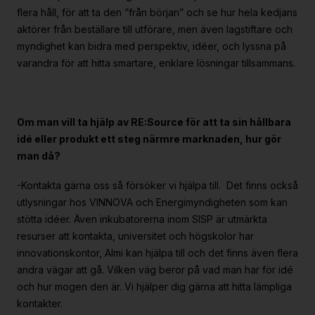
flera håll, för att ta den ”från början” och se hur hela kedjans
aktörer från beställare till utförare, men även lagstiftare och
myndighet kan bidra med perspektiv, idéer, och lyssna på
varandra för att hitta smartare, enklare lösningar tillsammans.
Om man vill ta hjälp av RE:Source för att ta sin hållbara
idé eller produkt ett steg närmre marknaden, hur gör
man då?
-Kontakta gärna oss så försöker vi hjälpa till. Det finns också
utlysningar hos VINNOVA och Energimyndigheten som kan
stötta idéer. Även inkubatorerna inom SISP är utmärkta
resurser att kontakta, universitet och högskolor har
innovationskontor, Almi kan hjälpa till och det finns även flera
andra vägar att gå. Vilken väg beror på vad man har för idé
och hur mogen den är. Vi hjälper dig gärna att hitta lämpliga
kontakter.