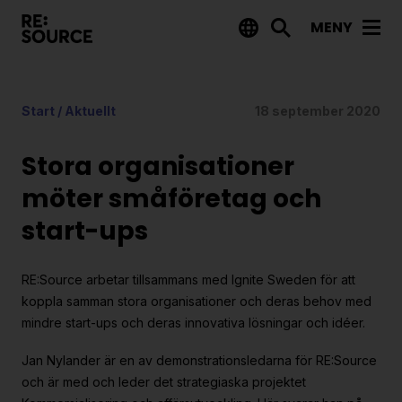
MENY
Aktuellt
Start
/
Aktuellt
18 september 2020
Nyheter
Event
Stora organisationer
Tips på utlysningar
möter småföretag och
start-ups
Projekt
Projektdatabas
RE:Source arbetar tillsammans med Ignite Sweden för att
Rapporter från RE:Source
koppla samman stora organisationer och deras behov med
mindre start-ups och deras innovativa lösningar och idéer.
Finansiering
Jan Nylander är en av demonstrationsledarna för RE:Source
och är med och leder det strategiaska projektet
Utlysningar