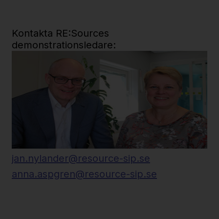
Kontakta RE:Sources
demonstrationsledare:
jan.nylander@resource-sip.se
anna.aspgren@resource-sip.se