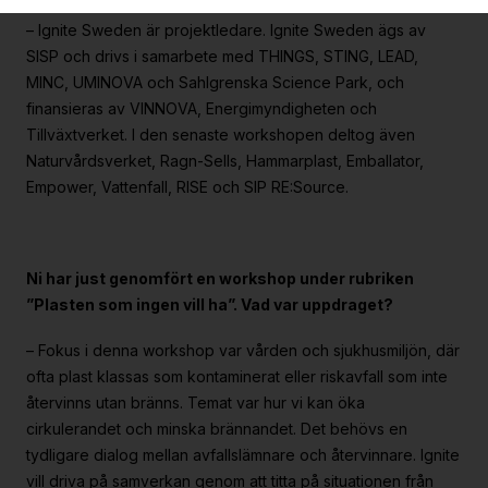
– Ignite Sweden är projektledare. Ignite Sweden ägs av
SISP och drivs i samarbete med THINGS, STING, LEAD,
MINC, UMINOVA och Sahlgrenska Science Park, och
finansieras av VINNOVA, Energimyndigheten och
Tillväxtverket. I den senaste workshopen deltog även
Naturvårdsverket, Ragn-Sells, Hammarplast, Emballator,
Empower, Vattenfall, RISE och SIP RE:Source.
Ni har just genomfört en workshop under rubriken
”Plasten som ingen vill ha”. Vad var uppdraget?
– Fokus i denna workshop var vården och sjukhusmiljön, där
ofta plast klassas som kontaminerat eller riskavfall som inte
återvinns utan bränns. Temat var hur vi kan öka
cirkulerandet och minska brännandet. Det behövs en
tydligare dialog mellan avfallslämnare och återvinnare. Ignite
vill driva på samverkan genom att titta på situationen från