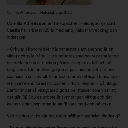
Camilla Alfredsson, Helsingborgs Stad.
Camilla Alfredsson
är tf inköpschef i Helsingborgs stad.
Camilla har arbetat i 25 år med miljö, hållbar utveckling och
ledarskap.
– Cirkulär ekonomi eller hållbar materialanvändning är en
viktig och svår fråga. I Helsingborgs stad har vi pratat länge
om detta och vi är duktiga på insamling av avfall och på
biogasproduktion. Men grejen är ju att materialet inte ens
ska hamna som avfall. Vi är fast rotade i ett linjärt tänkande –
vi kan inte ens föreställa oss en cirkulär ekonomi på riktigt.
Därför är det så viktigt med goda berättelser som visar att
det går! RE:Source arbete är synnerligen viktigt och det
känns väldigt inspirerande att få vara med och påverka.
Vad inspirerar dig när det gäller hållbar materialanvändning?
– En god vän brukar säga ”ingenting är omöjligt, bara olika