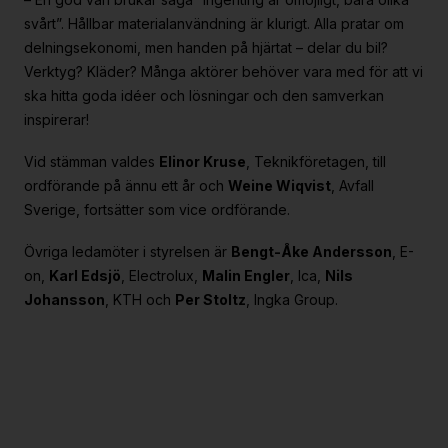
svårt”. Hållbar materialanvändning är klurigt. Alla pratar om
delningsekonomi, men handen på hjärtat – delar du bil?
Verktyg? Kläder? Många aktörer behöver vara med för att vi
ska hitta goda idéer och lösningar och den samverkan
inspirerar!
Vid stämman valdes
Elinor Kruse
, Teknikföretagen, till
ordförande på ännu ett år och
Weine Wiqvist
, Avfall
Sverige, fortsätter som vice ordförande.
Övriga ledamöter i styrelsen är
Bengt-Åke Andersson
, E-
on,
Karl Edsjö
, Electrolux,
Malin Engler
, Ica,
Nils
Johansson
, KTH och
Per Stoltz
, Ingka Group.