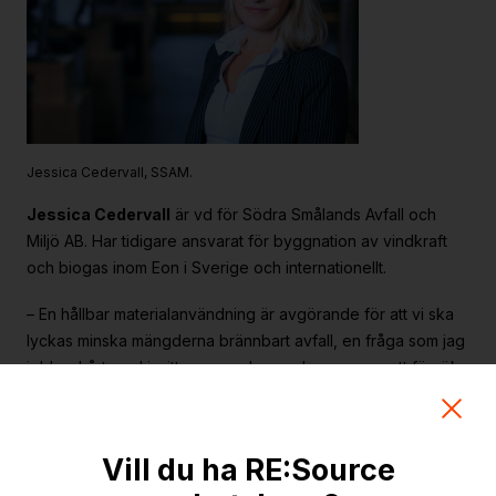
Strategiska projekt
För dig i projekt
Om RE:Source
Programorganisation
Jessica Cedervall, SSAM.
Innovationsagenda
Jessica Cedervall
är vd för Södra Smålands Avfall och
Medlemskap
Miljö AB. Har tidigare ansvarat för byggnation av vindkraft
och biogas inom Eon i Sverige och internationellt.
Grafisk profil och mallar
– En hållbar materialanvändning är avgörande för att vi ska
Kontakt
lyckas minska mängderna brännbart avfall, en fråga som jag
jobbar hårt med i mitt nuvarande uppdrag genom att försöka
påverka våra invånare och kunder att återvinna och
återbruka mer. Jag hoppas genom mitt engagemang i
RE:Source kunna medverka till en positiv utveckling i frågan
Vill du ha RE:Source
även på andra plan.