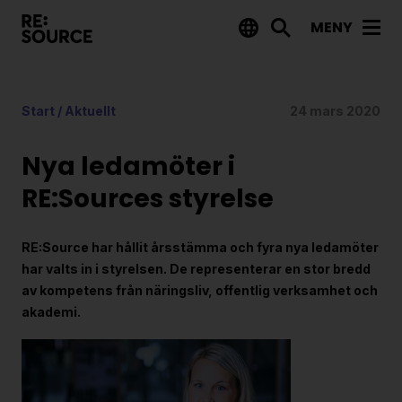
MENY
Aktuellt
Start
/
Aktuellt
24 mars 2020
Nyheter
Event
Nya ledamöter i
Tips på utlysningar
RE:Sources styrelse
Projekt
RE:Source har hållit årsstämma och fyra nya ledamöter
Projektdatabas
har valts in i styrelsen. De representerar en stor bredd
av kompetens från näringsliv, offentlig verksamhet och
Rapporter från RE:Source
akademi.
Finansiering
Utlysningar