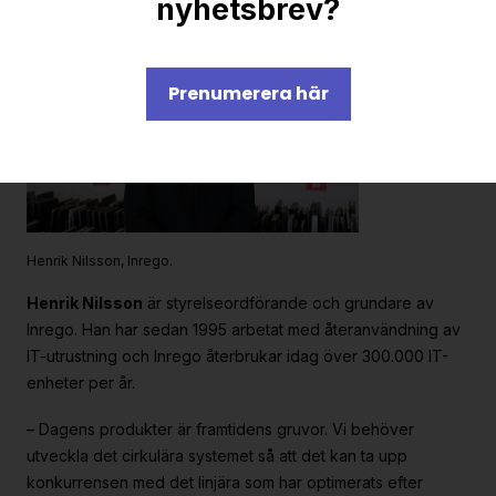
nyhetsbrev?
Prenumerera här
Henrik Nilsson, Inrego.
Henrik Nilsson
är styrelseordförande och grundare av
Inrego. Han har sedan 1995 arbetat med återanvändning av
IT-utrustning och Inrego återbrukar idag över 300.000 IT-
enheter per år.
– Dagens produkter är framtidens gruvor. Vi behöver
utveckla det cirkulära systemet så att det kan ta upp
konkurrensen med det linjära som har optimerats efter