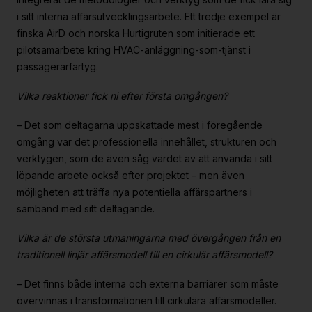
i sitt interna affärsutvecklingsarbete. Ett tredje exempel är
finska AirD och norska Hurtigruten som initierade ett
pilotsamarbete kring HVAC-anläggning-som-tjänst i
passagerarfartyg.
Vilka reaktioner fick ni efter första omgången?
– Det som deltagarna uppskattade mest i föregående
omgång var det professionella innehållet, strukturen och
verktygen, som de även såg värdet av att använda i sitt
löpande arbete också efter projektet – men även
möjligheten att träffa nya potentiella affärspartners i
samband med sitt deltagande.
Vilka är de största utmaningarna med övergången från en
traditionell linjär affärsmodell till en cirkulär affärsmodell?
– Det finns både interna och externa barriärer som måste
övervinnas i transformationen till cirkulära affärsmodeller.