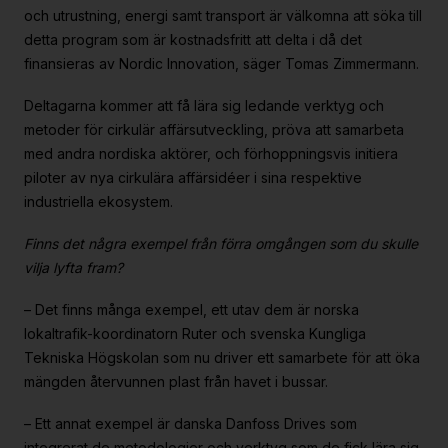
och utrustning, energi samt transport är välkomna att söka till
detta program som är kostnadsfritt att delta i då det
finansieras av Nordic Innovation, säger Tomas Zimmermann.
Deltagarna kommer att få lära sig ledande verktyg och
metoder för cirkulär affärsutveckling, pröva att samarbeta
med andra nordiska aktörer, och förhoppningsvis initiera
piloter av nya cirkulära affärsidéer i sina respektive
industriella ekosystem.
Finns det några exempel från förra omgången som du skulle
vilja lyfta fram?
– Det finns många exempel, ett utav dem är norska
lokaltrafik-koordinatorn Ruter och svenska Kungliga
Tekniska Högskolan som nu driver ett samarbete för att öka
mängden återvunnen plast från havet i bussar.
– Ett annat exempel är danska Danfoss Drives som
integrerat de metodologier och verktyg som de fick lära sig