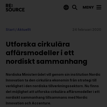
MENY
Aktuellt
Start
/
Aktuellt
24 februari 2020
Nyheter
Event
Utforska cirkulära
Tips på utlysningar
affärsmodeller i ett
nordiskt sammanhang
Projekt
Projektdatabas
Nordiska Ministerrådet vill genom sin institution Nordic
Rapporter från RE:Source
Innovation ta den cirkulära ekonomin från strategi till
verklighet i den nordiska tillverkningssektorn.
Nu finns
det möjlighet att utforska cirkul
ä
ra aff
ä
rsmodeller i ett
Finansiering
nordiskt sammanhang tillsammans med Nordic
Utlysningar
Innovation och Accenture.