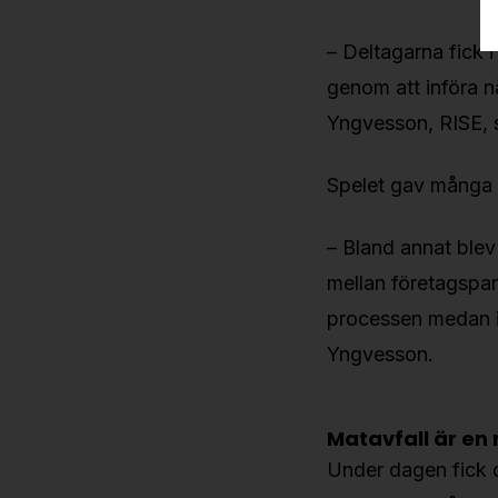
– Deltagarna fick 
genom att införa n
Yngvesson, RISE, s
Spelet gav många i
– Bland annat blev 
mellan företagspar
processen medan in
Yngvesson.
Matavfall är en 
Under dagen fick d