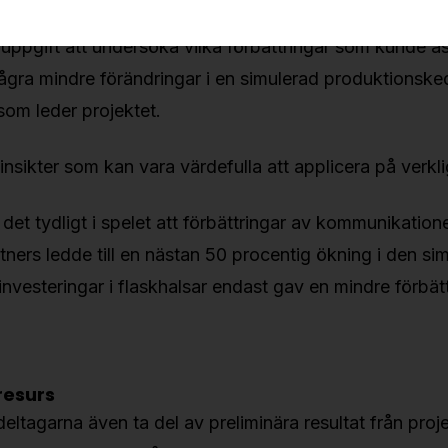
i uppgift att undersöka vilka förbättringar som kunde
ågra mindre förändringar i en simulerad produktionske
om leder projektet.
nsikter som kan vara värdefulla att applicera på verkli
det tydligt i spelet att förbättringar av kommunikation
tners ledde till en nästan 50 procentig ökning i den si
vesteringar i flaskhalsar endast gav en mindre förbät
resurs
eltagarna även ta del av preliminära resultat från proj