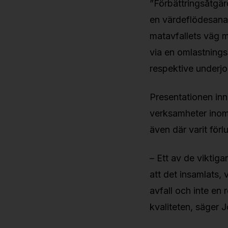
”Förbättringsåtgär
en värdeflödesana
matavfallets väg m
via en omlastningss
respektive underjo
Presentationen inne
verksamheter inom
även där varit för
– Ett av de viktiga
att det insamlats,
avfall och inte en r
kvaliteten, säger