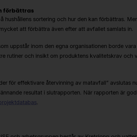
 förbättras
på hushållens sortering och hur den kan förbättras. Men
 mycket att förbättra även efter att avfallet samlats in.
 som uppstår inom den egna organisationen borde vara r
tre rutiner och insikt om produktens kvalitetskrav och
der för effektivare återvinning av matavfall” avslutas
pännande resultat i slutrapporten. När rapporten är go
projektdatabas
.
 RISE och arbetsgruppen består av Kretslopp och vatte