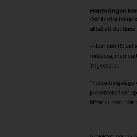
Hanteringen kan
Det är ofta fokus 
alltså att det finns
– Just den förlust
förbättra, med bät
Yngvesson.
”Förbättringsåtgär
presentera flera s
hittar du den i vår
Projektet leds av