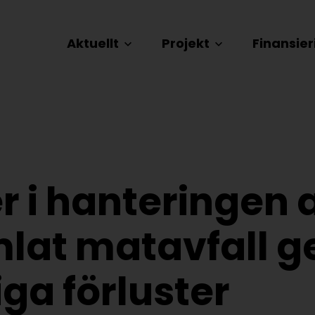
Aktuellt
Projekt
Finansier
er i hanteringen 
lat matavfall g
ga förluster