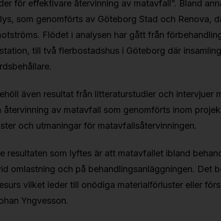
der för effektivare återvinning av matavfall”. Bland an
lys, som genomförts av Göteborg Stad och Renova, dä
otströms. Flödet i analysen har gått från förbehandlin
tation, till två flerbostadshus i Göteborg där insamlin
rdsbehållare.
höll även resultat från litteraturstudier och intervjuer 
 återvinning av matavfall som genomförts inom projek
luster och utmaningar för matavfallsåtervinningen.
re resultaten som lyftes är att matavfallet ibland beha
 vid omlastning och på behandlingsanläggningen. Det b
esurs vilket leder till onödiga materialförluster eller fö
 Johan Yngvesson.