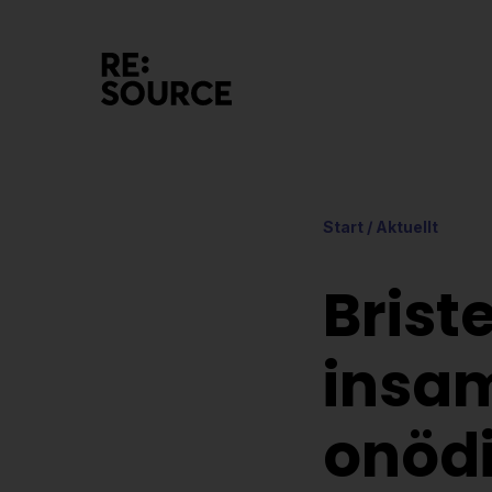
Start
/
Aktuellt
Brist
insam
onödi