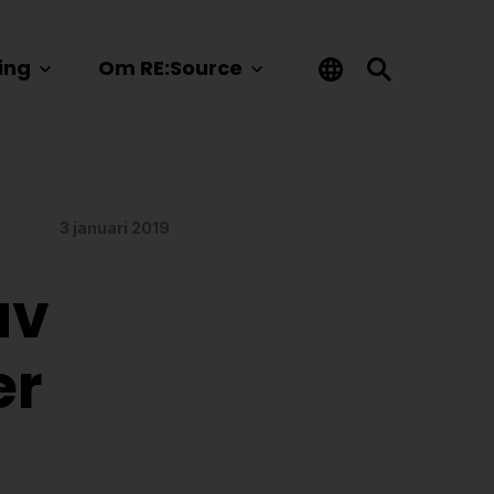
ing
Om RE:Source
3 januari 2019
av
er