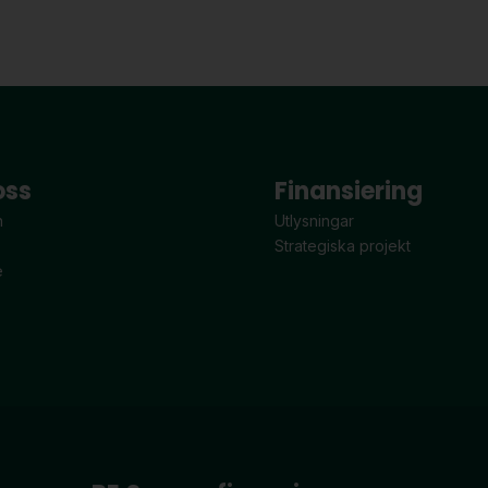
oss
Finansiering
n
Utlysningar
Strategiska projekt
e