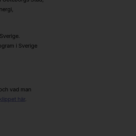
nergi,
Sverige.
ogram i Sverige
 och vad man
lippet här
.