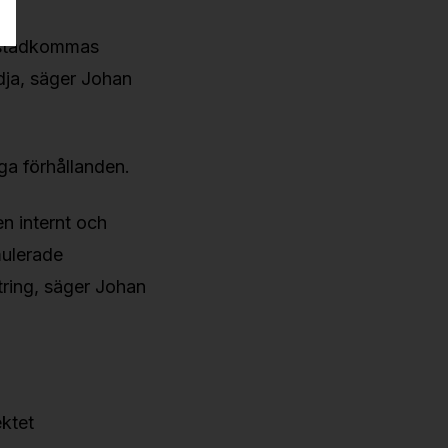
 åstadkommas
dja, säger Johan
ga förhållanden.
en internt och
mulerade
tring, säger Johan
ektet