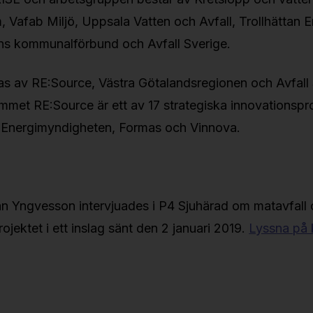
 Vafab Miljö, Uppsala Vatten och Avfall, Trollhättan E
s kommunalförbund och Avfall Sverige.
ras av RE:Source, Västra Götalandsregionen och Avfall 
met RE:Source är ett av 17 strategiska innovationspr
v Energimyndigheten, Formas och Vinnova.
an Yngvesson intervjuades i P4 Sjuhärad om matavfall
projektet i ett inslag sänt den 2 januari 2019.
Lyssna på k