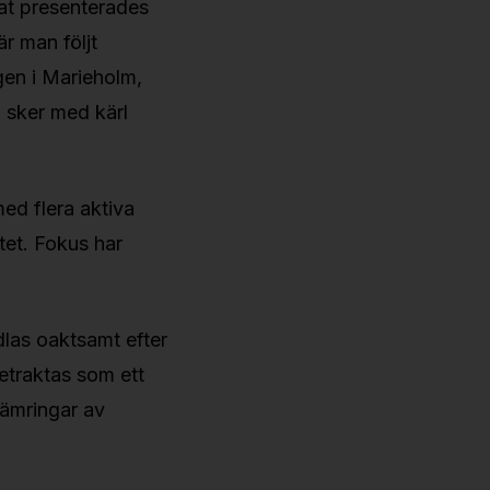
nat presenterades
r man följt
gen i Marieholm,
g sker med kärl
med flera aktiva
tet. Fokus har
ndlas oaktsamt efter
etraktas som ett
rsämringar av