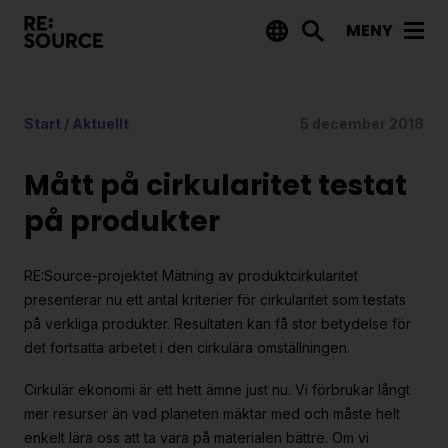
MENY
Aktuellt
Start
/
Aktuellt
5 december 2018
Nyheter
Event
Mått på cirkularitet testat
Tips på utlysningar
på produkter
Projekt
RE:Source-projektet Mätning av produktcirkularitet
Projektdatabas
presenterar nu ett antal kriterier för cirkularitet som testats
på verkliga produkter. Resultaten kan få stor betydelse för
Rapporter från RE:Source
det fortsatta arbetet i den cirkulära omställningen.
Finansiering
Cirkulär ekonomi är ett hett ämne just nu. Vi förbrukar långt
mer resurser än vad planeten mäktar med och måste helt
Utlysningar
enkelt lära oss att ta vara på materialen bättre. Om vi