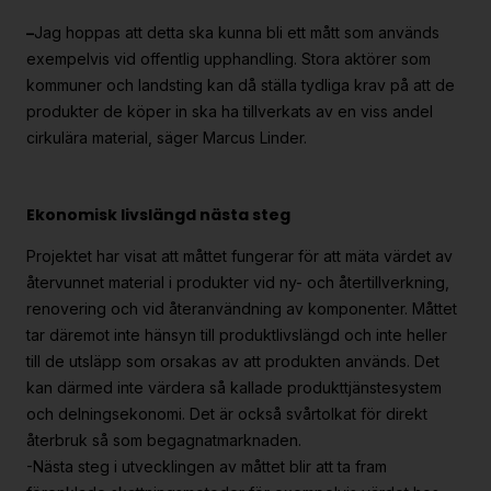
–
Jag hoppas att detta ska kunna bli ett mått som används
exempelvis vid offentlig upphandling. Stora aktörer som
kommuner och landsting kan då ställa tydliga krav på att de
produkter de köper in ska ha tillverkats av en viss andel
cirkulära material, säger Marcus Linder.
Ekonomisk livslängd nästa steg
Projektet har visat att måttet fungerar för att mäta värdet av
återvunnet material i produkter vid ny- och återtillverkning,
renovering och vid återanvändning av komponenter. Måttet
tar däremot inte hänsyn till produktlivslängd och inte heller
till de utsläpp som orsakas av att produkten används. Det
kan därmed inte värdera så kallade produkttjänstesystem
och delningsekonomi. Det är också svårtolkat för direkt
återbruk så som begagnatmarknaden.
-Nästa steg i utvecklingen av måttet blir att ta fram