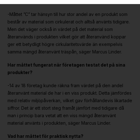
det på verkliga produkter.
-Måttet ”C” tar hänsyn till hur stor andel av en produkt som
består av material som cirkulerat och alltså använts tidigare.
Men det väger också in värdet på det material som
återanvänds i produkten vilket gör att återanvänd koppar
ger ett betydligt högre cirkularitetsvärde än exempelvis
samma mängd återanvänt träspån, säger Marcus Linder.
Har måttet fungerat när företagen testat det på sina
produkter?
-14 av 18 företag kunde räkna fram värdet på den andel
återanvänt material de har i en viss produkt. Detta jämfördes
med relativ miljöpåverkan, vilket gav förhållandevis likartade
siffror. Det är ett stort steg framåt jämfört med tidigare då
man i princip bara vetat att en viss mängd återanvänt
material använts i produkten, säger Marcus Linder.
Vad har måttet för praktisk nytta?