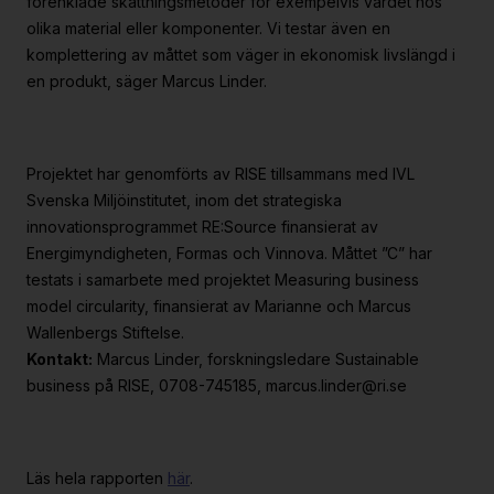
förenklade skattningsmetoder för exempelvis värdet hos
olika material eller komponenter. Vi testar även en
komplettering av måttet som väger in ekonomisk livslängd i
en produkt, säger Marcus Linder.
Projektet har genomförts av RISE tillsammans med IVL
Svenska Miljöinstitutet, inom det strategiska
innovationsprogrammet RE:Source finansierat av
Energimyndigheten, Formas och Vinnova. Måttet ”C” har
testats i samarbete med projektet Measuring business
model circularity, finansierat av Marianne och Marcus
Wallenbergs Stiftelse.
Kontakt:
Marcus Linder, forskningsledare Sustainable
business på RISE, 0708-745185, marcus.linder@ri.se
Läs hela rapporten
här
.