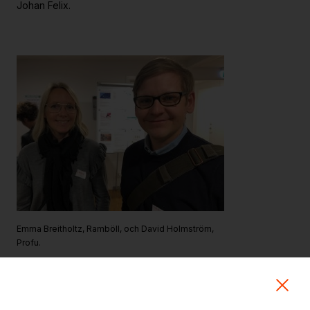
Johan Felix.
Strategiska projekt
För dig i projekt
Om RE:Source
Programorganisation
Innovationsagenda
Medlemskap
Grafisk profil och mallar
Kontakt
Emma Breitholtz, Ramböll, och David Holmström,
Profu.
Närmare 80 representanter för företag, myndigheter,
universitet och branschorganisationer deltog i
RE:Sourcedagen 2018 som hölls i Stockholm den 21