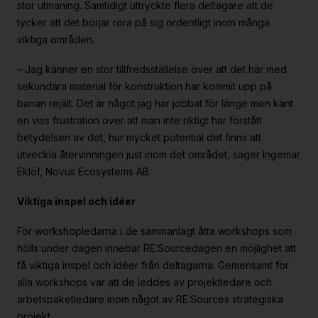
stor utmaning. Samtidigt uttryckte flera deltagare att de
tycker att det börjar röra på sig ordentligt inom många
viktiga områden.
– Jag känner en stor tillfredsställelse över att det här med
sekundära material för konstruktion har kommit upp på
banan rejält. Det är något jag har jobbat för länge men känt
en viss frustration över att man inte riktigt har förstått
betydelsen av det, hur mycket potential det finns att
utveckla återvinningen just inom det området, säger Ingemar
Eklöf, Novus Ecosystems AB.
Viktiga inspel och idéer
För workshopledarna i de sammanlagt åtta workshops som
hölls under dagen innebar RE:Sourcedagen en möjlighet att
få viktiga inspel och idéer från deltagarna. Gemensamt för
alla workshops var att de leddes av projektledare och
arbetspaketledare inom något av RE:Sources strategiska
projekt.