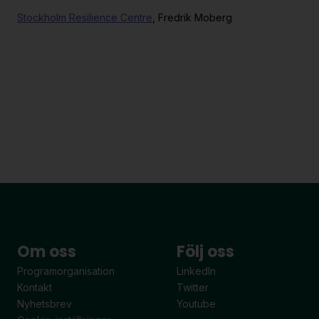
Stockholm Resilience Centre
, Fredrik Moberg
Om oss
Följ oss
Programorganisation
LinkedIn
Kontakt
Twitter
Nyhetsbrev
Youtube