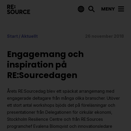
MENY
Aktuellt
Start
/
Aktuellt
26 november 2018
Nyheter
Event
Engagemang och
Tips på utlysningar
inspiration på
RE:Sourcedagen
Projekt
Projektdatabas
Årets RE:Sourcedag blev ett späckat arrangemang med
Rapporter från RE:Source
engagerade deltagare från många olika branscher. Utöver
ett stort antal workshops bjöds det på föreläsningar och
presentationer från Delegationen för cirkulär ekonomi,
Finansiering
Stockholm Resilience Centre och från RE:Sources
Utlysningar
programchef Evalena Blomqvist och innovationsledare