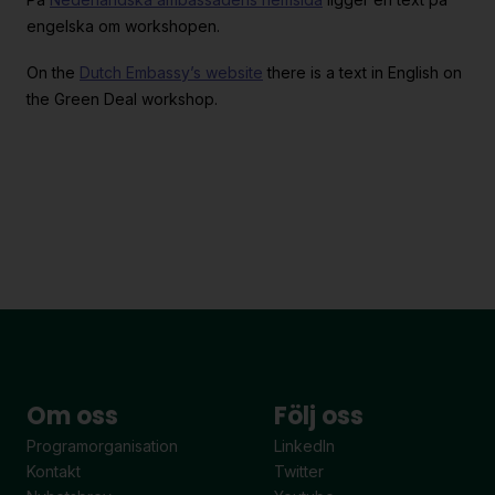
engelska om workshopen.
On the
Dutch Embassy’s website
there is a text in English on
the Green Deal workshop.
Om oss
Följ oss
Programorganisation
LinkedIn
Kontakt
Twitter