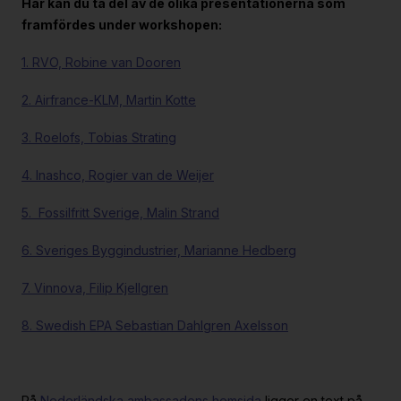
Här kan du ta del av de olika presentationerna som
framfördes under workshopen:
1. RVO, Robine van Dooren
2. Airfrance-KLM, Martin Kotte
3. Roelofs, Tobias Strating
4. Inashco, Rogier van de Weijer
5. Fossilfritt Sverige, Malin Strand
6. Sveriges Byggindustrier, Marianne Hedberg
7. Vinnova, Filip Kjellgren
8. Swedish EPA Sebastian Dahlgren Axelsson
På
Nederländska ambassadens hemsida
ligger en text på