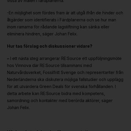
vissa av målen i färdplanerna.
-En möjlighet som fördes fram är att utgå ifrån de hinder och
åtgärder som identifierats i Färdplanerna och se hur man
inom ramarna för rådande lagstiftning kan sänka eller
eliminera hindren, säger Johan Felix.
Hur tas förslag och diskussioner vidare?
–
I ett nästa steg arrangerar RE:Source ett uppföljningsmöte
hos Vinnova där RE:Source tillsammans med
Naturvårdsverket, Fossilfritt Sverige och representanter från
Nederländerna ska diskutera möjliga fallstudier och upplägg
för att utvärdera Green Deals för svenska förhållanden. I
detta arbete kan RE:Source bidra med kompetens,
samordning och kontakter med berörda aktörer, säger
Johan Felix.