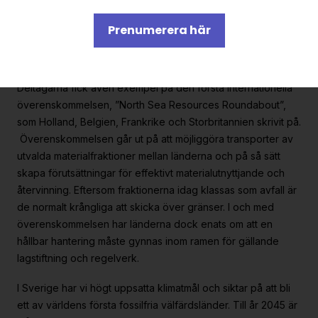
berättade om sitt arbete med Green Deals. Bland annat har
de förbundit sig att ta hand om all bottenaska som blir kvar
Prenumerera här
när deras samarbetspartner energiåtervinner.
Överenskommelsen gäller i tio år.
Deltagarna fick även exempel på den första internationella
överenskommelsen, ”North Sea Resources Roundabout”,
som Holland, Belgien, Frankrike och Storbritannien skrivit på.
Överenskommelsen går ut på att möjliggöra transporter av
utvalda materialfraktioner mellan länderna och på så sätt
skapa förutsättningar för effektivt materialutnyttjande och
återvinning. Eftersom fraktionerna idag klassas som avfall är
de normalt krångliga att skicka över gränser. I och med
överenskommelsen har länderna dock enats om att en
hållbar hantering måste gynnas inom ramen för gällande
lagstiftning och regelverk.
I Sverige har vi högt uppsatta klimatmål och siktar på att bli
ett av världens första fossilfria välfärdsländer. Till år 2045 är