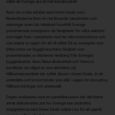
målet att Sverige ska bli helt klimatneutralt.
Även om vi inte arbetar med Green Deals som i
Nederländerna finns en rad liknande samarbeten och
satsningar även här. Initiativet Fossilfritt Sverige
presenterade exempelvis de färdplaner för olika sektorer
som tagits fram i samarbete med de olika branscherna och
som stakar ut vägen för att nå målet. Ett av exemplen som
lyftes extra var Byggbranschens färdplan som
presenterades av Marianne Hedberg från Sveriges
byggindustrier. Även Naturvårdsverket och Vinnova
berättade om några av sina aktiviteter på
hållbarhetsområdet där syftet, liksom i Green Deals, är att
underlätta och ta bort hinder som står i vägen för innovativa,
hållbara lösningar och arbetssätt.
Dagen avslutades med en paneldiskussion där det bland
annat diskuterades just hur Sverige kan utvärdera
möjligheterna med Green Deals vidare t ex för att uppnå