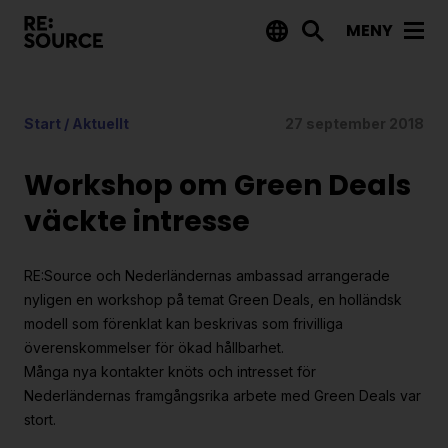
MENY
Aktuellt
Start
/
Aktuellt
27 september 2018
Nyheter
Event
Workshop om Green Deals
Tips på utlysningar
väckte intresse
Projekt
RE:Source och Nederländernas ambassad arrangerade
Projektdatabas
nyligen en workshop på temat Green Deals, en holländsk
modell som förenklat kan beskrivas som frivilliga
Rapporter från RE:Source
överenskommelser för ökad hållbarhet.
Många nya kontakter knöts och intresset för
Finansiering
Nederländernas framgångsrika arbete med Green Deals var
stort.
Utlysningar