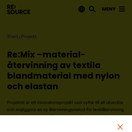
MENY
Aktuellt
Start
/
Projekt
Nyheter
Event
Re:Mix –material­
Tips på utlysningar
återvinning av textila
blandmaterial med nylon
Projekt
och elastan
Projektdatabas
Rapporter från RE:Source
Projektet är ett innovationsprojekt som syftar till att utveckla
och möjliggöra en ny återvinningsmetod för textilåtervinning
Finansiering
av blandmaterial innehållande nylon eller elastan. Metoden
kombinerar en ny biologisk enzymdesignstrategi med
Utlysningar
termomekaniska processer för att selektivt separera dessa