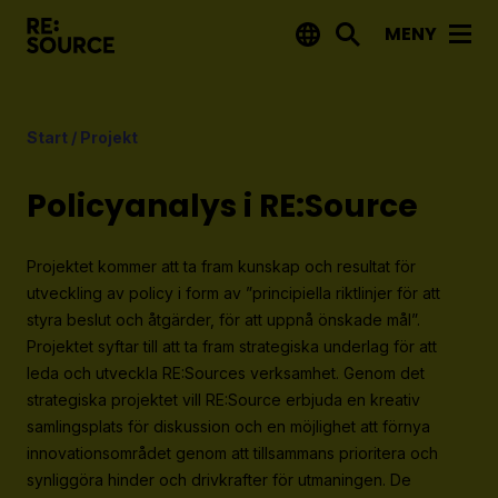
MENY
Aktuellt
Start
/
Projekt
Nyheter
Event
Policyanalys i RE:Source
Tips på utlysningar
Projektet kommer att ta fram kunskap och resultat för
Projekt
utveckling av policy i form av ”principiella riktlinjer för att
styra beslut och åtgärder, för att uppnå önskade mål”.
Projektdatabas
Projektet syftar till att ta fram strategiska underlag för att
Rapporter från RE:Source
leda och utveckla RE:Sources verksamhet. Genom det
strategiska projektet vill RE:Source erbjuda en kreativ
samlingsplats för diskussion och en möjlighet att förnya
Finansiering
innovationsområdet genom att tillsammans prioritera och
Utlysningar
synliggöra hinder och drivkrafter för utmaningen. De