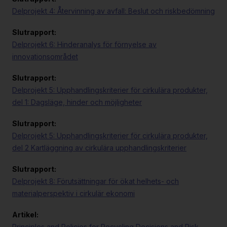
Delprojekt 4: Återvinning av avfall: Beslut och riskbedömning
Slutrapport:
Delprojekt 6: Hinderanalys för förnyelse av
innovationsområdet
Slutrapport:
Delprojekt 5: Upphandlingskriterier för cirkulära produkter,
del 1: Dagsläge, hinder och möjligheter
Slutrapport:
Delprojekt 5: Upphandlingskriterier för cirkulära produkter,
del 2 Kartläggning av cirkulära upphandlingskriterier
Slutrapport:
Delprojekt 8: Förutsättningar för ökat helhets- och
materialperspektiv i cirkulär ekonomi
Artikel:
Principles and Policies for Recycling Decisions and Risk