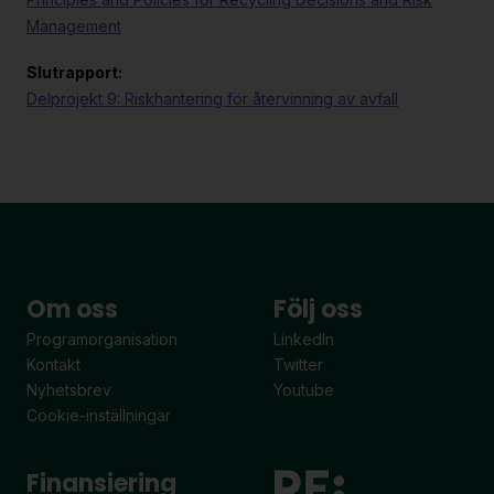
Management
Slutrapport:
Delprojekt 9: Riskhantering för återvinning av avfall
Om oss
Följ oss
Programorganisation
LinkedIn
Kontakt
Twitter
Nyhetsbrev
Youtube
Cookie-inställningar
Finansiering