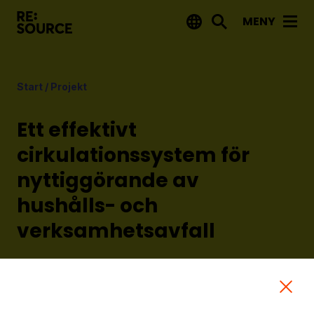
MENY
Aktuellt
Start
/
Projekt
Nyheter
Event
Ett effektivt
Tips på utlysningar
cirkulationssystem för
nyttiggörande av
Projekt
hushålls- och
Projektdatabas
verksamhetsavfall
Rapporter från RE:Source
Syftet med projektet är att generera kunskap om hur man
Finansiering
kan styra aktiviteter och samordna aktörer i en
Utlysningar
försörjningskedja för att möjliggöra hög prestanda inom