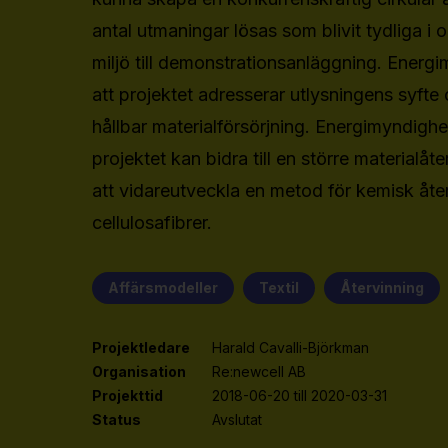
antal utmaningar lösas som blivit tydliga i 
miljö till demonstrationsanläggning. Ener
att projektet adresserar utlysningens syfte 
hållbar materialförsörjning. Energimyndigh
projektet kan bidra till en större materialåt
att vidareutveckla en metod för kemisk åte
cellulosafibrer.
Affärsmodeller
Textil
Återvinning
Projektledare
Harald Cavalli-Björkman
Organisation
Re:newcell AB
Projekttid
2018-06-20 till 2020-03-31
Status
Avslutat