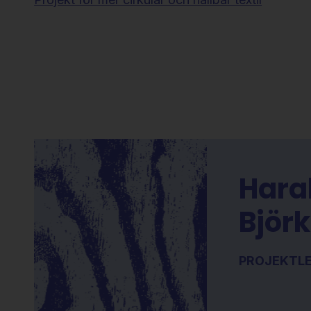
Haral
Björ
PROJEKTLE