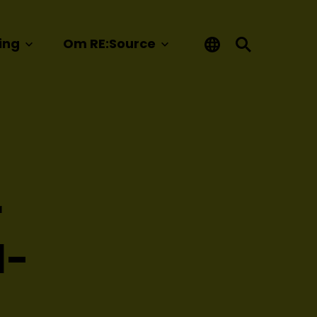
ing
Om RE:Source
r
l­