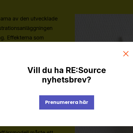
delarna av den utvecklade
strationsanläggningen
ng. Effekterna som
 där mindre textil går
mhälle genom att minska
n. re:newcell har
Vill du ha RE:Source
ing av textila
nyhetsbrev?
n i använda bomull- och
 sparar därmed stora
Prenumerera här
uktion från jungfrulig
e kortas vilket innebär
 tillverkas. För att
affärsmodell måste ett