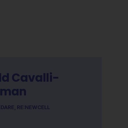
d Cavalli-
kman
DARE, RE:NEWCELL