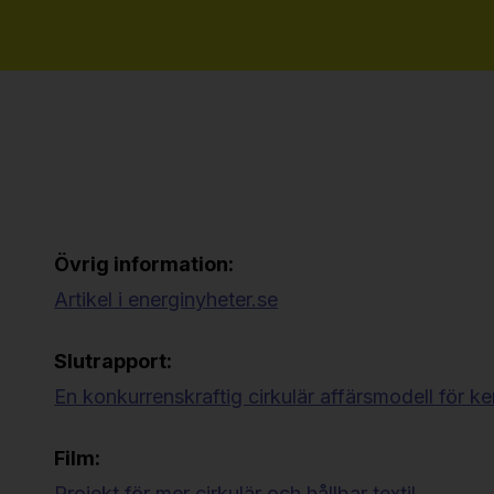
Övrig information:
Artikel i energinyheter.se
Slutrapport:
En konkurrenskraftig cirkulär affärsmodell för ke
Film:
Projekt för mer cirkulär och hållbar textil