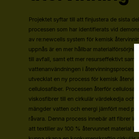
Projektet syftar till att finjustera de sista 
processen som har identifierats vid demon
av re:newcells system för kemisk återvinni
uppnås är en mer hållbar materialförsörjning
till avfall, samt ett mer resurseffektivt sa
vattenanvändningen i återvinningsprocesse
utvecklat en ny process för kemisk återvinn
cellulosafiber. Processen återför cellulosa
viskosfibrer till en cirkulär värdekedja och
mängder vatten och energi jämfört med prod
råvara. Denna process innebär att fibrer int
att textilier av 100 % återvunnet material kan
kunna skapa en konkurrenskraftig cirkulär 