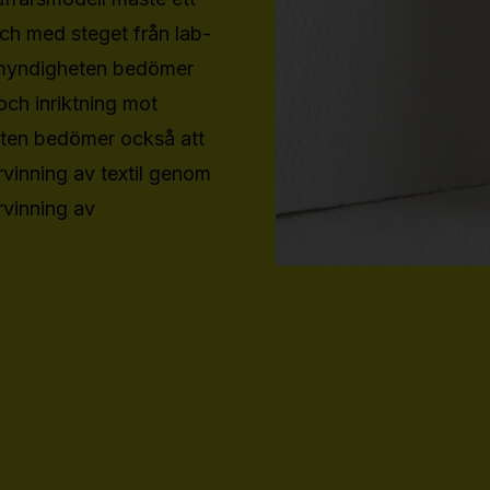
och med steget från lab-
gimyndigheten bedömer
och inriktning mot
eten bedömer också att
ervinning av textil genom
rvinning av