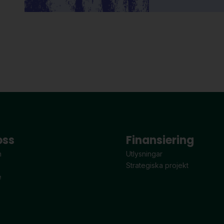
oss
Finansiering
n
Utlysningar
Strategiska projekt
e