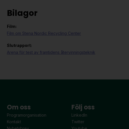
Bilagor
Film:
Film om Stena Nordic Recycling Center
Slutrapport:
Arena för test av framtidens återvinningsteknik
Om oss
Följ oss
Programorganisation
LinkedIn
Kontakt
Twitter
Nyhetsbrev
Youtube