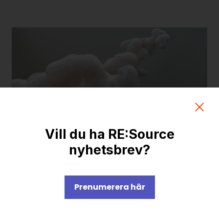
Vill du ha RE:Source
Networking with Nature
nyhetsbrev?
Projektledare:
Josefin Ahlqvist
Organisation:
Lunds universitet
Prenumerera här
Projekttid:
2023-09-15 till 2024-09-15
Projektet ska ta fram två funktionella