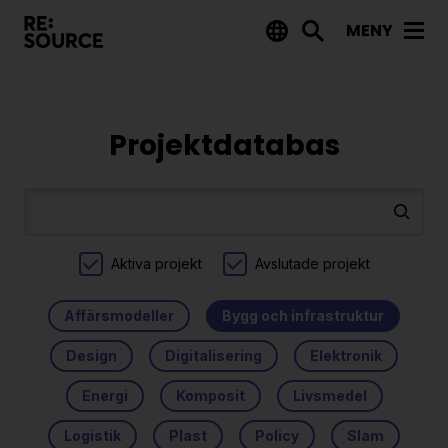
MENY
Aktuellt
Nyheter
Projekt­databas
Event
Tips på utlysningar
Projekt
Aktiva projekt
Avslutade projekt
Projektdatabas
Affärsmodeller
Bygg och infrastruktur
Rapporter från RE:Source
Design
Digitalisering
Elektronik
Finansiering
Energi
Komposit
Livsmedel
Utlysningar
Logistik
Plast
Policy
Slam