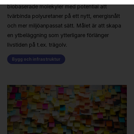
biobaserade molekyler med potential att
tvärbinda polyuretaner på ett nytt, energisnålt
och mer miljöanpassat sätt. Målet är att skapa
en ytbeläggning som ytterligare förlänger
livstiden på t.ex. trägolv.
Bygg och infrastruktur