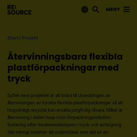
MENY
Aktuellt
Start
/
Projekt
Nyheter
Event
Återvinningsbara flexibla
Tips på utlysningar
plastförpackningar med
tryck
Projekt
Projektdatabas
Syftet med projektet är att bidra till utvecklingen av
Rapporter från RE:Source
återvinningen av tryckta flexibla plastförpackningar så att
högvärdigt recyclat kan ersätta jungfrulig råvara. Målet är
återvinning i sluten loop inom förpackningsindustrin.
Finansiering
Sortering efter bindemedelstypen i tryck och avfärgning
Utlysningar
(de-inking) kommer att undersökas som del av en