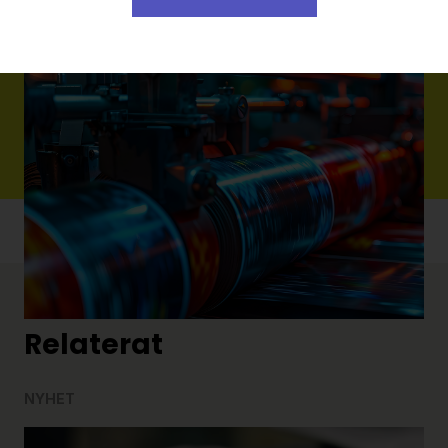
Status
Pågående
Relaterat
NYHET