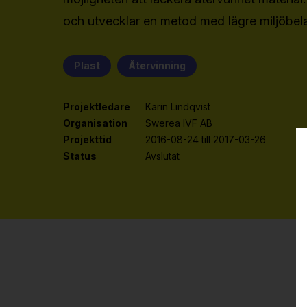
och utvecklar en metod med lägre miljöbel
Plast
Återvinning
Projektledare
Karin Lindqvist
Organisation
Swerea IVF AB
Projekttid
2016-08-24 till 2017-03-26
Status
Avslutat