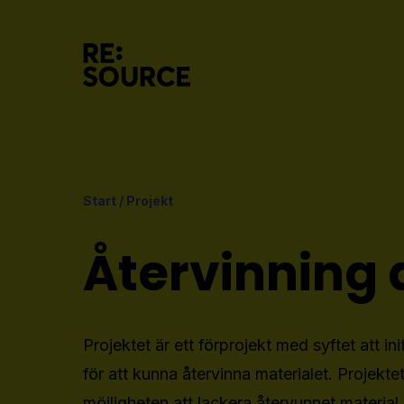
Start
/
Projekt
Återvinning 
Projektet är ett förprojekt med syftet att i
för att kunna återvinna materialet. Projek
möjligheten att lackera återvunnet material