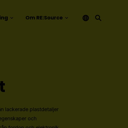
ing
Om RE:Source
t
ån lackerade plastdetaljer
a egenskaper och
från fordon och elektronik