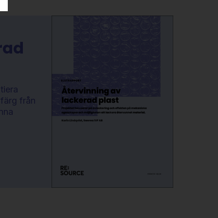
rad
tiera
färg från
inna