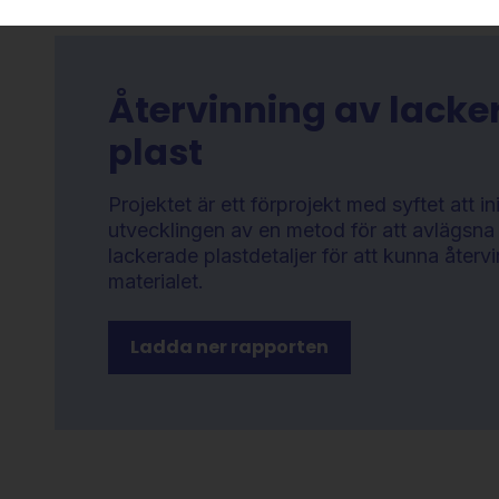
Återvinning av lacke
plast
Projektet är ett förprojekt med syftet att ini
utvecklingen av en metod för att avlägsna 
lackerade plastdetaljer för att kunna återv
materialet.
Ladda ner rapporten