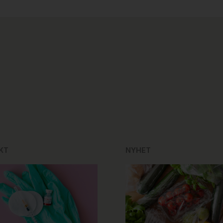
KT
NYHET