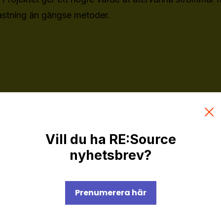
astning än gängse metoder.
Vill du ha RE:Source
nyhetsbrev?
Prenumerera här