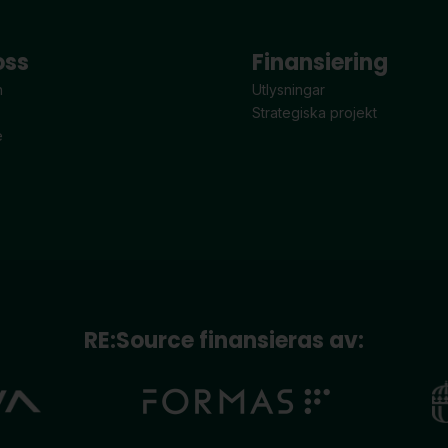
oss
Finansiering
n
Utlysningar
Strategiska projekt
e
RE:Source finansieras av: