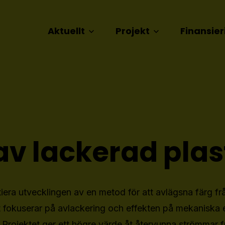
Aktuellt
Projekt
Finansier
av lackerad plas
nitiera utvecklingen av en metod för att avlägsna färg fr
tet fokuserar på avlackering och effekten på mekanisk
. Projektet ger ett högre värde åt återvunna strömmar 