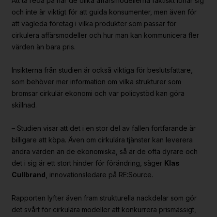
Att ta reda på när de olika affärsmodellerna faktiskt lönar sig
och inte är viktigt för att guida konsumenter, men även för
att vägleda företag i vilka produkter som passar för
cirkulera affärsmodeller och hur man kan kommunicera fler
värden än bara pris.
Insikterna från studien är också viktiga för beslutsfattare,
som behöver mer information om vilka strukturer som
bromsar cirkulär ekonomi och var policystöd kan göra
skillnad.
– Studien visar att det i en stor del av fallen fortfarande är
billigare att köpa. Även om cirkulära tjänster kan leverera
andra värden än de ekonomiska, så är de ofta dyrare och
det i sig är ett stort hinder för förändring, säger
Klas
Cullbrand
, innovationsledare på RE:Source.
Rapporten lyfter även fram strukturella nackdelar som gör
det svårt för cirkulära modeller att konkurrera prismässigt,