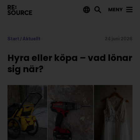
MENY
Aktuellt
Start
/
Aktuellt
24 juni 2026
Nyheter
Event
Hyra eller köpa – vad lönar
Tips på utlysningar
sig när?
Projekt
Projektdatabas
Rapporter från RE:Source
Finansiering
Utlysningar