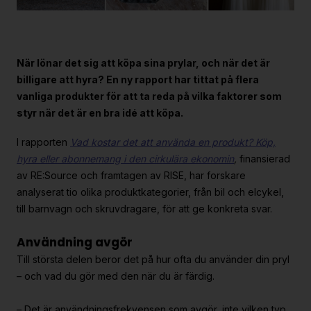
Strategiska projekt
För dig i projekt
När lönar det sig att köpa sina prylar, och när det är
Om RE:Source
billigare att hyra? En ny rapport har tittat på flera
vanliga produkter för att ta reda på vilka faktorer som
Programorganisation
styr när det är en bra idé att köpa.
Innovationsagenda
I rapporten
Vad kostar det att använda en produkt? Köp,
Medlemskap
hyra eller abonnemang i den cirkulära ekonomin
,
finansierad
Grafisk profil och mallar
av RE:Source och framtagen av RISE, har forskare
analyserat tio olika produktkategorier, från bil och elcykel,
Kontakt
till barnvagn och skruvdragare, för att ge konkreta svar.
Användning avgör
Till största delen beror det på hur ofta du använder din pryl
– och vad du gör med den när du är färdig.
– Det är användningsfrekvensen som avgör, inte vilken typ