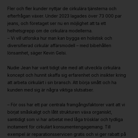
Fler och fler kunder nyttjar de cirkulära tjänsterna och
efterfrågan växer. Under 2023 lagades över 73 000 par
jeans, och företaget ser nu en möjlighet att ta ett
helhetsgrepp om de cirkulära modellerna.
– Vi vill utforska hur man kan bygga en holistisk och
diversifierad cirkulär affärsmodell – med bibehållen
lönsamhet, säger Kevin Gelsi.
Nudie Jean har varit tidigt ute med att utveckla cirkulära
koncept och hunnit skaffa sig erfarenhet och insikter kring
att arbeta cirkulärt i sin bransch. Att börja smått och ha
kunden med sig är några viktiga slutsatser.
– För oss har ett par centrala framgångsfaktorer varit att vi
börjat småskaligt och låtit strukturen växa organiskt,
samtidigt som vi har arbetat med låga trösklar och tydliga
incitament för cirkulärt konsumentengagemang. Till
exempel är reparationsservicen gratis och vi ger rabatt på