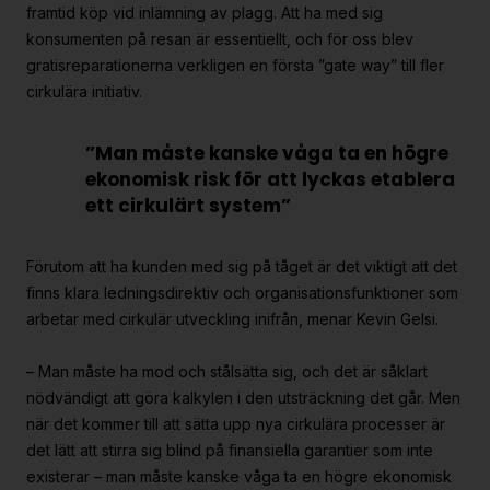
framtid köp vid inlämning av plagg. Att ha med sig
konsumenten på resan är essentiellt, och för oss blev
gratisreparationerna verkligen en första ”gate way” till fler
cirkulära initiativ.
”Man måste kanske våga ta en högre
ekonomisk risk för att lyckas etablera
ett cirkulärt system”
Förutom att ha kunden med sig på tåget är det viktigt att det
finns klara ledningsdirektiv och organisationsfunktioner som
arbetar med cirkulär utveckling inifrån, menar Kevin Gelsi.
– Man måste ha mod och stålsätta sig, och det är såklart
nödvändigt att göra kalkylen i den utsträckning det går. Men
när det kommer till att sätta upp nya cirkulära processer är
det lätt att stirra sig blind på finansiella garantier som inte
existerar – man måste kanske våga ta en högre ekonomisk