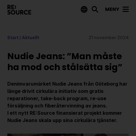
MENY
Aktuellt
Start
/
Aktuellt
21 november 2024
Nyheter
Event
Nudie Jeans: ”Man måste
Tips på utlysningar
ha mod och stålsätta sig”
Projekt
Denimvarumärket Nudie Jeans från Göteborg har
Projektdatabas
länge drivit cirkulära initiativ som gratis
reparationer, take-back program, re-use
Rapporter från RE:Source
försäljning och fiberåtervinning av jeans.
I ett nytt RE:Source finansierat projekt kommer
Finansiering
Nudie Jeans skala upp sina cirkulära tjänster.
Utlysningar