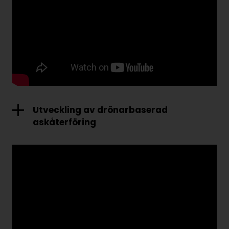
Utveckling av drönarbaserad
askåterföring
Elof Winroth, Nordluft