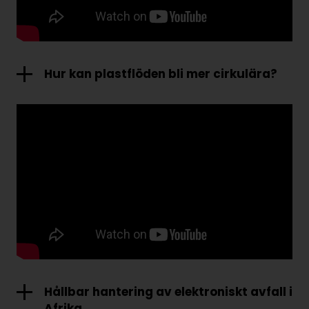
Hur kan plastflöden bli mer cirkulära?
Video om projektet CIREM – Ett cirkulärt system för
emballageplast
Samtal med Annika Boss, RISE, och Åsa Stenmarck,
Naturvårdsverket.
Hållbar hantering av elektroniskt avfall i
Afrika