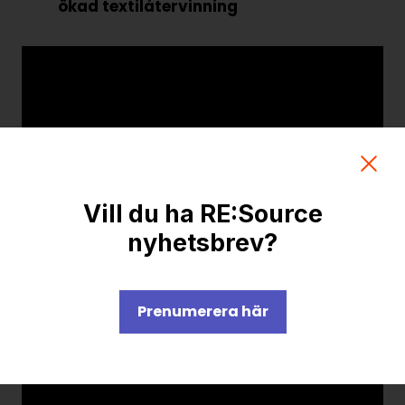
ökad textilåtervinning
Strategiska projekt
Fredrik Regnell och Alexander Virgin
För dig i projekt
Ecoloop
Om RE:Source
Programorganisation
Innovationsagenda
Medlemskap
Vill du ha RE:Source
Grafisk profil och mallar
nyhetsbrev?
Kontakt
How to enable informed decision making
Prenumerera här
through circularity data
Marianne Uddman, Trustrace