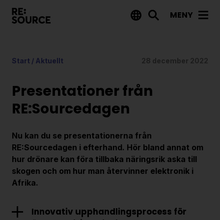
MENY
Aktuellt
Start
/
Aktuellt
28 december 2022
Nyheter
Event
Presentationer från
Tips på utlysningar
RE:Sourcedagen
Projekt
Nu kan du se presentationerna från
Projektdatabas
RE:Sourcedagen i efterhand. Hör bland annat om
hur drönare kan föra tillbaka näringsrik aska till
Rapporter från RE:Source
skogen och om hur man återvinner elektronik i
Afrika.
Finansiering
Utlysningar
Innovativ upphandlingsprocess för